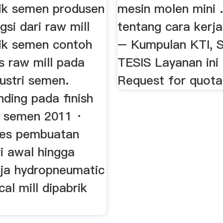
ik semen produsen
mesin molen mini .
gsi dari raw mill
tentang cara kerja
ik semen contoh
– Kumpulan KTI, S
s raw mill pada
TESIS Layanan in
ustri semen.
Request for quota
nding pada finish
ik semen 2011 ·
ses pembuatan
i awal hingga
rja hydropneumatic
cal mill dipabrik