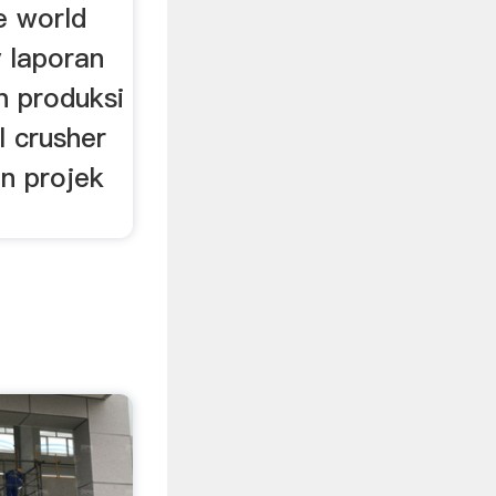
he world
y laporan
n produksi
l crusher
an projek