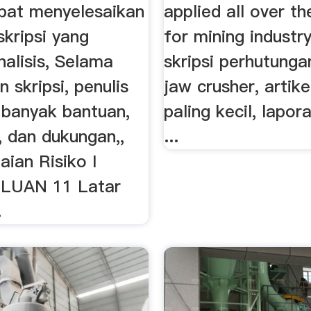
apat menyelesaikan
applied all over t
skripsi yang
for mining industr
nalisis, Selama
skripsi perhutunga
 skripsi, penulis
jaw crusher, artike
banyak bantuan,
paling kecil, lapor
, dan dukungan,,
...
aian Risiko I
UAN 11 Latar
.