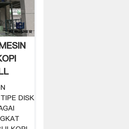
 MESIN
OPI
LL
IN
TIPE DISK
AGAI
NGKAT
JI KOPI