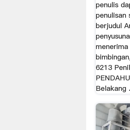
penulis d
penulisan 
berjudul A
penyusunan
menerima 
bimbingan
6213 Penil
PENDAHUL
Belakang 