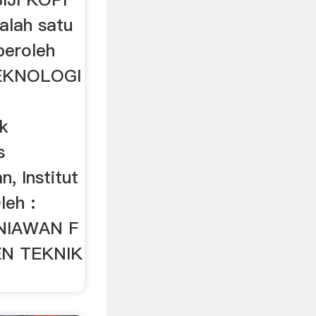
alah satu
peroleh
TEKNOLOGI
k
s
, Institut
leh :
NIAWAN F
N TEKNIK