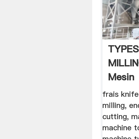
TYPES
MILLIN
Mesin
frais knif
milling, en
cutting, m
machine to
machine t