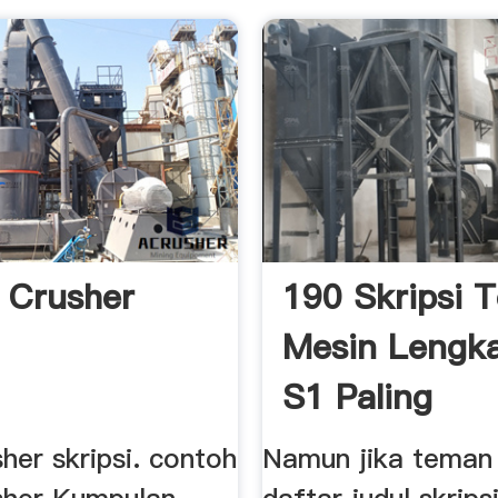
i Crusher
190 Skripsi 
Mesin Lengk
S1 Paling
Rekommended
her skripsi. contoh
Namun jika teman 