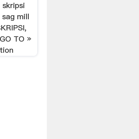
 skripsi
 sag mill
KRIPSI,
i GO TO »
tion