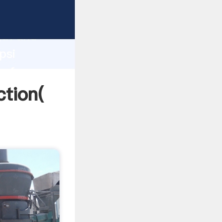
strong
gth and
psi
 of
ction(