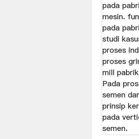
pada pabr
mesin. fun
pada pabr
studi kasu
proses ind
proses gri
mill pabr
Pada pro
semen dar
prinsip ke
pada verti
semen.