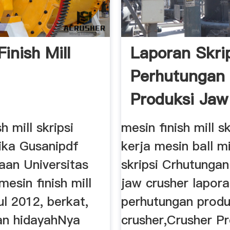
inish Mill
Laporan Skri
Perhutungan
Produksi Jaw
Crusher
h mill skripsi
mesin finish mill s
ika Gusanipdf
kerja mesin ball mi
aan Universitas
skripsi Crhutungan
mesin finish mill
jaw crusher lapora
Jul 2012, berkat,
perhutungan produ
an hidayahNya
crusher,Crusher Pr