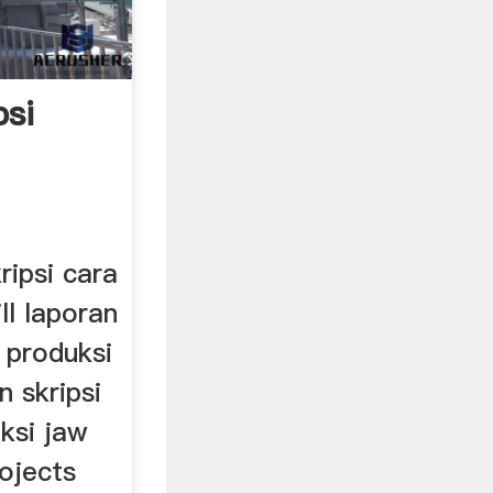
psi
kripsi cara
ll laporan
 produksi
n skripsi
ksi jaw
ojects