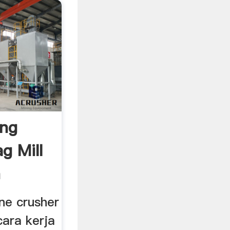
ang
g Mill
n
ne crusher
cara kerja