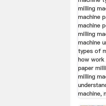
milling ma
machine pa
machine p
milling ma
machine u
types of m
how work 
paper mill
milling ma
understand
machine, m