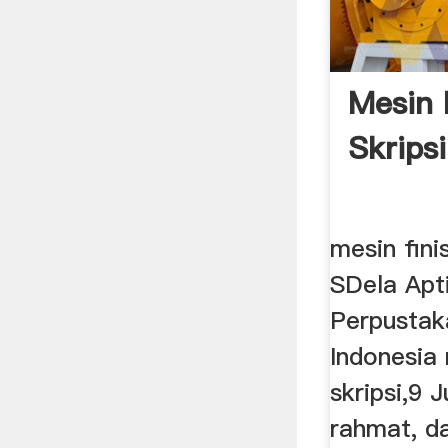
Mesin F
Skripsi
mesin finis
SDela Apt
Perpustak
Indonesia 
skripsi,9 
rahmat, d