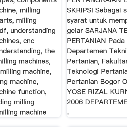
chine, milling
SKRIPSI Sebagai s
rts, milling
syarat untuk mem
df, understanding
gelar SARJANA 
chines, cnc
PERTANIAN Pada
nderstanding, the
Departemen Tekni
illing machines,
Pertanian, Fakulta
milling machine,
Teknologi Pertanian
ing machine,
Pertanian Bogor O
chine function,
YOSE RIZAL KUR
ing milling
2006 DEPARTEME
illing machine
.