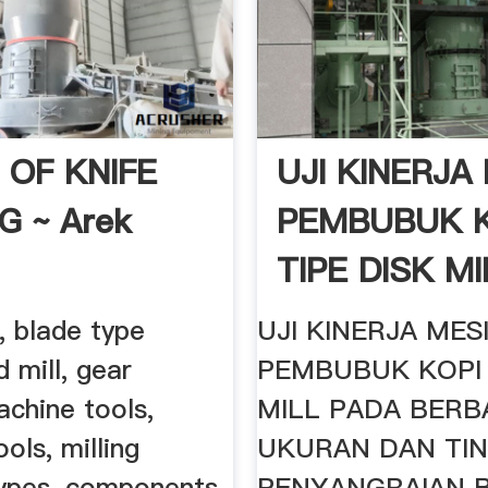
 OF KNIFE
UJI KINERJA
G ~ Arek
PEMBUBUK K
TIPE DISK MI
e, blade type
UJI KINERJA MES
d mill, gear
PEMBUBUK KOPI 
achine tools,
MILL PADA BERB
ols, milling
UKURAN DAN TI
ypes, components
PENYANGRAIAN BI