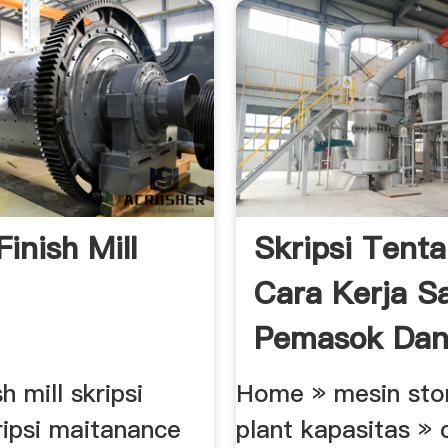
inish Mill
Skripsi Tent
Cara Kerja Sa
Pemasok Da
Manufactuer
h mill skripsi
Home » mesin sto
ripsi maitanance
plant kapasitas » 