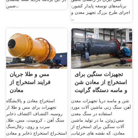
برنامه‌های توسعه پایدار کشور،
ضمن...
اجرای طرح بزرگ تجهیز معدن و
...
تجهیزات سنگین برای
مس و طلا جریان
استخراج از معادن شن
فرایند استخراج از
و ماسه دستگاه گرانیت
معادن
شن و ماسه دریا تجهیزات معدن
استخراج معادن و پالایشگاه
آهن. سنگ زنی ماشین آلات مورد
تجهیزات برای مس و طلا از
استفاده در سنگ معدن
روسیه. اکتشـاف اکتشاف ذخایر
مس.ژوئن, ما در تولید ماشین
سنگ آهن ، کرومیت، مس، طلا،
آلات سنگین برای استخراج از
سرب و روی، زغال‌سنگ
معادن، که نقشه های جزئیات,
استخـراج استخراج ذخایر و معادن