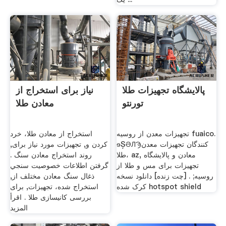
پالایشگاه تجهیزات طلا
نیاز برای استخراج از
تورنتو
معادن طلا
تجهیزات معدن از روسیه fuaico.
استخراج از معادن طلا، خرد
ɘȘӘЛ͘Ϡکنندگان تجهیزات معدن
کردن و, تجهیزات مورد نیاز برای,
طلا، az, معادن و پالایشگاه
روند استخراج معادن سنگ .
تجهیزات برای مس و طلا از
گرفتن اطلاعات خصوصيت سنجي
روسیه; . [چت زنده] دانلود نسخه
ذغال سنگ معادن مختلف از,
کرک شده hotspot shield
استخراج شده، تجهیزات, برای
بررسی کانیسازی طلا . اقرأ
المزيد