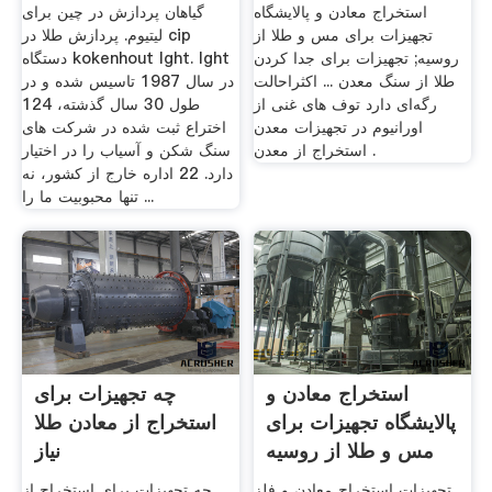
استخراج معادن و پالایشگاه
گیاهان پردازش در چین برای
تجهیزات برای مس و طلا از
لیتیوم. پردازش طلا در cip
روسیه; تجهیزات برای جدا کردن
دستگاه kokenhout lght. lght
طلا از سنگ معدن ... اکثراحالت
در سال 1987 تاسیس شده و در
رگه‌ای دارد توف های غنی از
طول 30 سال گذشته، 124
اورانیوم در تجهیزات معدن
اختراع ثبت شده در شركت های
استخراج از معدن .
سنگ شكن و آسیاب را در اختیار
دارد. 22 اداره خارج از کشور، نه
تنها محبوبیت ما را ...
استخراج معادن و
چه تجهیزات برای
پالایشگاه تجهیزات برای
استخراج از معادن طلا
مس و طلا از روسیه
نیاز
تجهیزات استخراج معادن و فلز
چه تجهیزات برای استخراج از