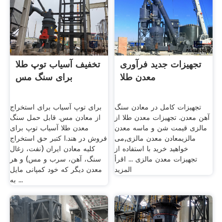
تجهیزات جدید فرآوری
تخفیف آسیاب توپ طلا
معدن طلا
برای سنگ مس
تجهیزات کامل در معادن سنگ
برای توپ آسیاب برای استخراج
آهن معدن. تجهیزات معدن طلا از
از معادن مس. قابل حمل سنگ
مالزی قیمت شن و ماسه معدن
معدن طلا آسیاب توپ برای
مالزیمعادن معدن مالزی,می
فروش در هند.ا کتبر حق استخراج
خواهید خرید با استفاده از
کلیه معادن ایران (نفت، زغال
تجهیزات معدن مالزی ... اقرأ
سنگ، آهن، سرب و مس) و هر
المزيد
معدن دیگر که خود کمپانی مایل
به ...