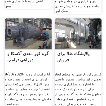
بندی و فراوری در معادن شن و
کشف شده یا خریداری شده
ماسه مورد سلام, فروش معادن
بیش.
سنگ آهن .
پالایشگاه طلا برای
گره کور معدن آلاسکا و
فروش
دوراهی ترامپ
فروش اوراق نفتی به معنای ایجاد
8/30/2020· آیا ترامپ از رویه
بدهی برای دولت . محمود واعظی
اوباما برای انسداد معدن طلا و
با اشاره به هدفگذاری بودجه
مس «پبل» تبعیت می‌کند؟ دنیای
برای عرضه روزانه یک و نیم
اقتصاد : توسعه معادن در مناطق
میلیون بشکه نفت، گفت: هدف از
بکر همواره بین سرمایه‌گذاران و
طرح گشایش اقتصادی دولت
حامیان محیط‌زیست محل مناقشه
اینست که مردم بجای اینکه به
بوده است.