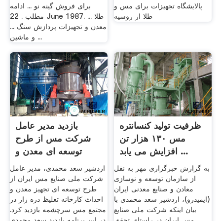
پالایشگاه تجهیزات برای مس و
برای فروش گینه نو ... ادامه
طلا از روسیه
مطلب . 22 June 1987. ... طلا
معدن و تجهیزات پردازش سنگ ...
و ماشین ...
ظرفیت تولید کنسانتره
بازدید مدیر عامل
مس ۱۳۰ هزار تن
شرکت مس از طرح
افزایش می یابد ...
توسعه‌ ای معدن و
کارخانه ...
به گزارش خبرگزاری مهر به نقل
اردشیر سعد محمدی، مدیر عامل
از سازمان توسعه و نوسازی
شرکت ملی صنایع مس ایران از
معادن و صنایع معدنی ایران
طرح توسعه‌ ای تجهیز معدن و
(ایمیدرو)، اردشیر سعد محمدی با
احداث کارخانه تغلیظ دره‌ زار در
بیان اینکه شرکت ملی صنایع
مجتمع مس سرچشمه بازدید کرد.
مس ایران در راستای تحقق
در این برنامه بازدید سعد محمدی