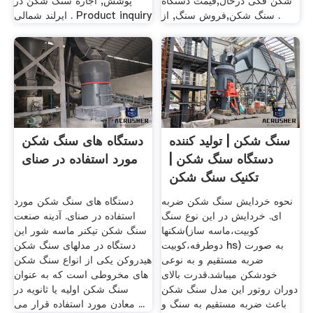
شکن فکی درحال,قیمت دستگاه
پوشش, اجاره سنگ شکن در
سنگ شکن,فروش سنگ, از .
ایرلند شمالی . Product inquiry
سنگ شکن | تولید کننده
دستگاه های سنگ شکن
دستگاه سنگ شکن |
مورد استفاده در صنای
تکنیک سنگ شکن
نحوه خردایش سنگ شکن ضربه
دستگاه های سنگ شکن مورد
ای. خردایش در این نوع سنگ
استفاده در صنای. آدینه صنعت
شکنها(کوبیت،ماسه ساز
سنگ شکن تیکنر ماسه شور این
دوطرفه،کوبیت hs) به صورت
دستگاه در مدلهای سنگ شکن
ضربه مستقیم و به نوعی
هیدروکن یکی از انواع سنگ شکن
خودشکن میباشد.قدرت بالای
های مخروطی است که به عنوان
دوران روتور این مدل سنگ شکن
سنگ شکن اولیه یا ثانویه در
باعث ضربه مستقیم به سنگ و
معادن مورد استفاده قرار می ...