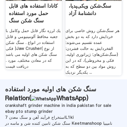
سنگ‌شکن ویکی‌پدیا،
کانادا استفاده های قابل
دانشنامهٔ آزاد
حمل مورد استفاده
سنگ شکن سنگ
هر سنگ‌شکن روش خاصی برای
يك لرزه نگار قابل حمل وكامل با
خردایش دارد که به دو بخش
جعبه محافظ آلومينيومي و قابل
عمده تقسیم می‌شوند:
استفاده در انواع . سنگ شکن
الفخردایش به حالت فشردن:
فکی )Jaw Crusher( از نوع
(سنگ‌شکن‌های؛ ژیراتوری اولیه،
سنگ شکن های اولیه می باشد
فکی و مخروطی)، که در این
که در معادن مختلف. مورد .
روش مواد بین دو سطح که به
دریافت قیمت
یکدیگر نزدیک ...
سنگ شکن های اولیه مورد استفاده
Relation(
WhatsApp
)
crankshaft grinder machine in india pakistan for sale
ebay pto stump grinder
استخراج فرآیند آهن و سنگ معدن 7L1ki
سنگ شکن تامین کننده شن و ماسه در Keetmanshoop نامیبیا