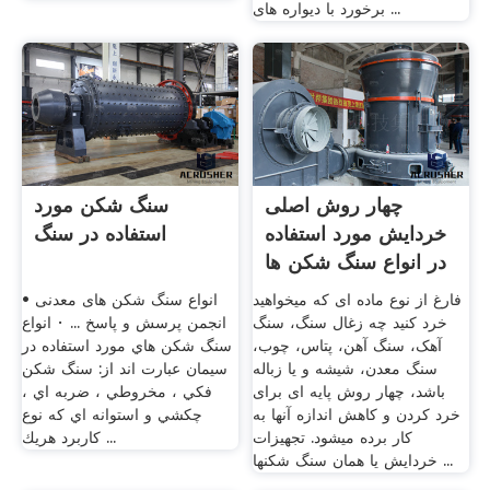
برخورد با دیواره های ...
چهار روش اصلی
سنگ شکن مورد
خردایش مورد استفاده
استفاده در سنگ
در انواع سنگ شکن ها
فارغ از نوع ماده ای که میخواهید
انواع سنگ شکن های معدنی •
خرد کنید چه زغال سنگ، سنگ
انجمن پرسش و پاسخ ... · انواع
آهک، سنگ آهن، پتاس، چوب،
سنگ شكن هاي مورد استفاده در
سنگ معدن، شیشه و یا زباله
سيمان عبارت اند از: سنگ شكن
باشد، چهار روش پایه ای برای
فكي ، مخروطي ، ضربه اي ،
خرد کردن و کاهش اندازه آنها به
چكشي و استوانه اي كه نوع
کار برده میشود. تجهیزات
كاربرد هريك ...
خردایش یا همان سنگ شکنها ...