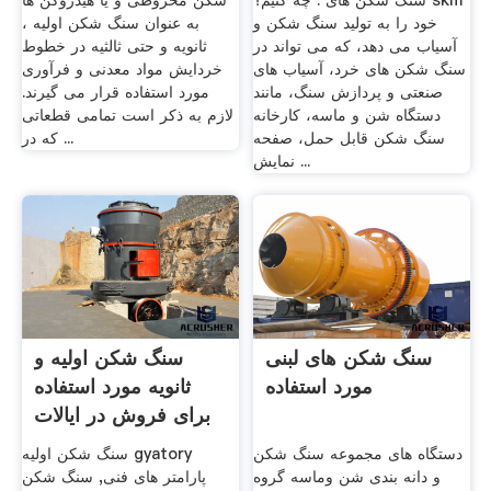
سنگ شکن های . چه کنیم؟ skm
شکن مخروطی و یا هیدروکن ها
خود را به تولید سنگ شکن و
به عنوان سنگ شکن اولیه ،
آسیاب می دهد، که می تواند در
ثانویه و حتی ثالثیه در خطوط
سنگ شکن های خرد، آسیاب های
خردایش مواد معدنی و فرآوری
صنعتی و پردازش سنگ، مانند
مورد استفاده قرار می گیرند.
دستگاه شن و ماسه، کارخانه
لازم به ذکر است تمامی قطعاتی
سنگ شکن قابل حمل، صفحه
که در ...
نمایش ...
سنگ شکن های لبنی
سنگ شکن اولیه و
مورد استفاده
ثانویه مورد استفاده
برای فروش در ایالات
...
دستگاه های مجموعه سنگ شکن
سنگ شکن اولیه gyatory
و دانه بندی شن وماسه گروه
پارامتر های فنی, سنگ شکن