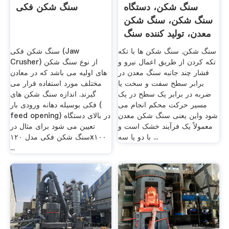
سنگ شکن، دستگاه
سنگ شکن فکی
سنگ شکن، سنگ شکن
معدن، تولید کننده سنگ
شکن
سنگ شکن. سنگ شکن ها با تکه
سنگ شکن فکی (Jaw
تکه کردن از طریق اعمال نیرو و
Crusher) از نوع سنگ شکن
فشار چند جانبه سنگ معدن در
های اولیه می باشد که در معادن
برابر سطح سفت و سخت یا
مختلف مورد استفاده قرار می
ضربه در برابر یک سطح در یک
گیرند. اندازه سنگ شکن های
مسیر حرکت محکم انجام می
فکی بوسیله دهانه ورودی بار (
شود واین یعنی سنگ شکن معدن
feed opening) در بالای دستگاه
معمولاً یک فرآیند خشک است و
تعیین می شود برای مثال در
با دو یا سه ...
سنگ شکن فکی مدل ۱۲٠x۱٠٠
...