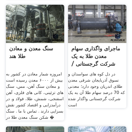
ماجرای واگذاری سهام
سنگ معدن و معادن
معدن طلا به یک
طلا هند
شرکت گرجستانی /
طلای ...
در دل کوه های سواسدان و
امروزه شمار معادن در کشور به
نسوق آذربایجان شرقی معدن
بیش از ۶۰۰۰ معدن رسیده است
طلای اندریان وجود دارد؛ معدنی
و معادن سنگ آهن، مس، سنگ
که 70 درصد سهام طلا آن به یک
های تزئینی، کانی های فلزی، آهن
شرکت گرجستانی واگذار شده
اسفنجی، شمش، طلا، فولاد و. در
است
درآمدزایی و اقتصاد کشور نقش
بسزایی دارند . تماس با ما . سنگ
شکن سنگ معدن طلا در �