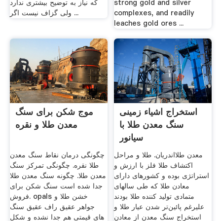
strong gold and silver
که نیاز به توضیح بیشتری ندارد
complexes, and readily
ولی گزاف نیست اگر ...
leaches gold ores ...
استخراج اشیاء زمینی
موج شکن برای سنگ
سنگ معدن طلا با
معدن طلا و نقره
سیانور
معدن طلااندریان. طلا و مراحل
چگونگی درمان نقاط سنگ معدن
اکتشاف طلا فلز با ارزش و
طلا نقره. چگونگی تمرکز سنگ
استراتژی بوده و کشورهای دارای
معدن طلا. چگونه سنگ معدن طلا
معادن طلا که طی سالهای
جدا شده است سنگ شکن برای
متمادی تولید کننده طلا بودند
فروش. opals خشن طلا و
علیرغم پائین‌تر شدن عیار طلا و
جواهر عقیق راف عقیق سنگ
استخراج سنگ معدن از معادن
های قیمتی هم جدا نشده و شکل