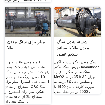
شسته شدن سنگ
میلز برای سنگ معدن
معدن طلا با سیانید
طلا
سدیم عملی
سنگ معدن منگنز شسته. آگهی
نقره و معدن طلا در پرو. با
فروش سنگ منگنز noandishad
توسعه sky ما، ما می خواهم
. سنگ معدن منگنز با عیار
برای کمک بیشتر و, و سایر سنگ,
MnO2 به میزان 30 تا 35 درصد
10 معدن بزرگ طلا در جهان.
و سیلیس بالای 50 درصد به
【احصل على السعر】 میلز برای
صورت کلوخه با تناژ 1500 تا
استخراج از معادن OROسنگ
2000 تن در محل معدن .
شکن. میلز برای استخراج از
معادن oro:, استخراج طلا از
سنگ معدن آن ...