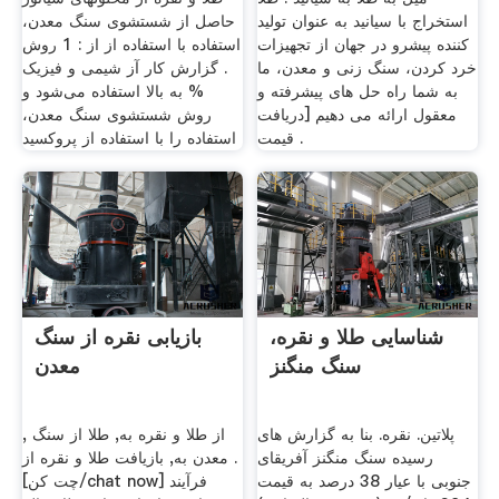
استخراج با سیانید به عنوان تولید
حاصل از شستشوی سنگ معدن،
کننده پیشرو در جهان از تجهیزات
استفاده با استفاده از از : 1 روش
خرد کردن، سنگ زنی و معدن، ما
. گزارش کار آز شیمی و فیزیک
به شما راه حل های پیشرفته و
% به بالا استفاده می‌شود و
معقول ارائه می دهیم [دریافت
روش شستشوی سنگ معدن،
قیمت .
استفاده را با استفاده از پروکسید
شناسایی طلا و نقره،
بازیابی نقره از سنگ
سنگ منگنز
معدن
پلاتین. نقره. بنا به گزارش های
, از طلا و نقره به, طلا از سنگ
رسیده سنگ منگنز آفریقای
معدن به, بازیافت طلا و نقره از .
جنوبی با عیار 38 درصد به قیمت
[چت کن/chat now] فرآیند