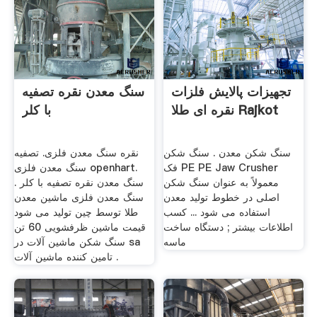
تجهیزات پالایش فلزات
سنگ معدن نقره تصفیه
نقره ای طلا Rajkot
با کلر
سنگ شکن معدن . سنگ شکن
نقره سنگ معدن فلزی. تصفیه
فک PE PE Jaw Crusher
سنگ معدن فلزی openhart.
معمولاً به عنوان سنگ شکن
سنگ معدن نقره تصفیه با کلر .
اصلی در خطوط تولید معدن
سنگ معدن فلزی ماشین معدن
استفاده می شود ... کسب
طلا توسط چین تولید می شود
اطلاعات بیشتر ; دستگاه ساخت
قیمت ماشین ظرفشویی 60 تن
ماسه
سنگ شکن ماشین آلات در sa
تامین کننده ماشین آلات .