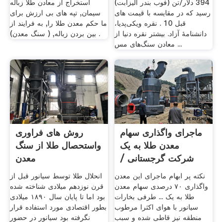
394 دلار/تن (فوب بندر الیزابت)
استخراج از معادن طلا زباله
رسید که در مقایسه با قیمت های
سیمان, تپه های بی ارزش برای
قبل 10 . نقره ویکی‌پدیا،
ما حکم معدن طلا را, به فرایند از
دانشنامهٔ آزاد. بیشتر نقره دنیا از
بین بردن زباله, ( سنگ معدن) .
معادن سنگ‌های مس ...
ماجرای واگذاری سهام
روش های فراوری
معدن طلا به یک
واستحصال طلا از سنگ
شرکت گرجستانی /
معدن
طلای ...
نکته پر ابهام ماجرای این معدن
انحلال طلا توسط سیانور قبل از
واگذاری ۷۰ درصدی سهام معدن
قرن نوزدهم میلادی شناخته شده
طلا به یک ... طرفی بخارات
بود اما تا پایان سال ۱۸۹۰ میلادی
سیانور با هوای اکثرا مرطوب
بطور اقتصادی مورد استفاده قرار
منطقه نیز قاطی شده و سبب
نگرفته بود سیانور در حضور