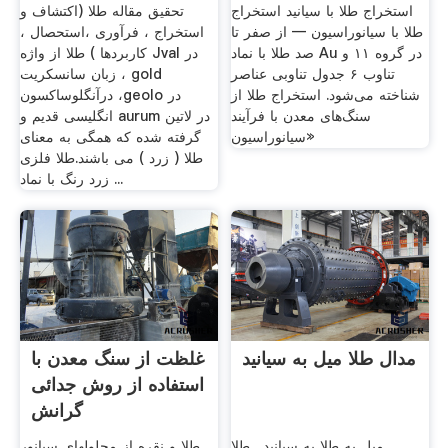
استخراج طلا با سیانید استخراج
تحقیق مقاله طلا (اکتشاف و
طلا با سیانوراسیون — از صفر تا
استخراج ، فرآوری ،استحصال ،
صد طلا با نماد Au در گروه ۱۱ و
کاربردها ) طلا از واژه Jval در
تناوب ۶ جدول تناوبی عناصر
زبان سانسکریت ، gold
شناخته می‌شود. استخراج طلا از
درآنگلوساکسون ،geolo در
سنگ‌های معدن با فرآیند
انگلیسی قدیم و aurum در لاتین
«سیانوراسیون
گرفته شده که همگی به معنای
طلا ( زرد ) می باشند.طلا فلزی
زرد رنگ با نماد ...
مدال طلا میل به سیانید
غلظت از سنگ معدن با
استفاده از روش جدائی
گرانش
میل به طلا به سیانید . طلا
طلا و نقره از محلولهای سیانور