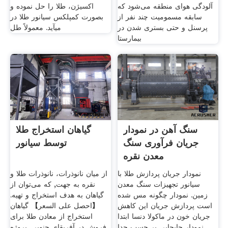
آلودگی هوای منطقه می‌شود که
اکسیژن، طلا را حل نموده و
سابقه مسمومیت چند نفر از
بصورت کمپلکس سیانور طلا در
پرسنل و حتی بستری شدن در
میآید. معمولاً طل
بیمارستا
سنگ آهن در نمودار
گیاهان استخراج طلا
جریان فرآوری سنگ
توسط سیانور
معدن نقره
نمودار جریان پردازش طلا با
از میان نانوذرات، نانوذرات طلا و
سیانور تجهیزات سنگ معدن
نقره به جهت, که می‌توان از
زمین. نمودار چگونه مس شده
گیاهان به هدف استخراج و تهیه.
است پردازش جریان این کاهش
【احصل على السعر】 گیاهان
جریان خون در ماکولا دنسا ابتدا
استخراج از معادن طلا برای
نمودار جابجایی بر حسب جدا
فروش در آفریقای جنوبی. پروژه