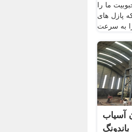
بوبیت ما را
ه پازل های
ن آسیاب
باندونگ