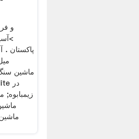
و فر
>آسی
میل
زیمبابوه; م
ماشین
ماشین 