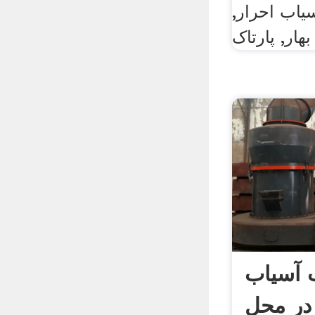
سیاب احرار,
 آسیاب
در محل