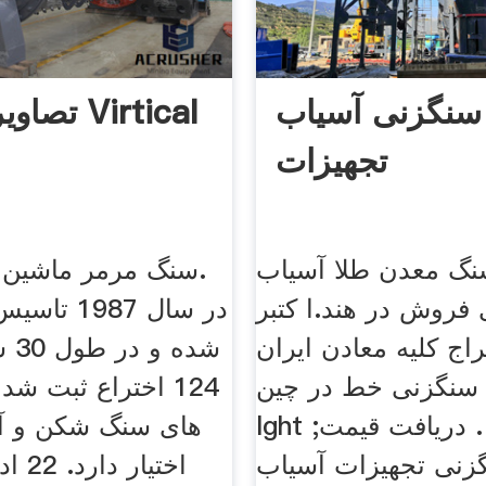
سنگزنی آسیاب
تصاویر آسیاب Virtical
تجهیزات
نگ معدن طلا آسیاب
سنگ مرمر ماشین پ
فروش در هند.ا کتبر
ج کلیه معادن ایران
شده
 سنگزنی خط در چین
124 اختراع ثبت ش
lght راه حل ها . دریافت قیمت;
های سنگ شكن و آس
نی تجهیزات آسیابfrugeo.
اختیار