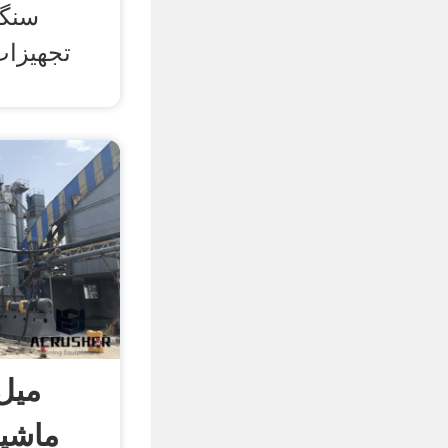
سنگز
تجهیزا
میل
ماشین