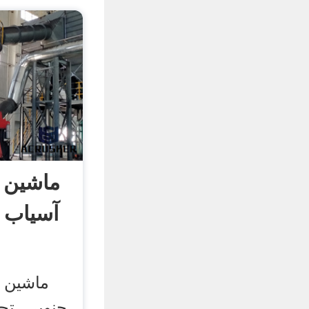
ماشین 
آسیاب د
ماشین س
جنوبی. تج