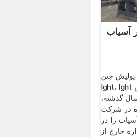
ولیش چین.
lght. lght در سال 1987 تاسیس
 و در طول 30 سال گذشته،
ده در شركت
یاب را در
 دارد. 22 اداره خارج از