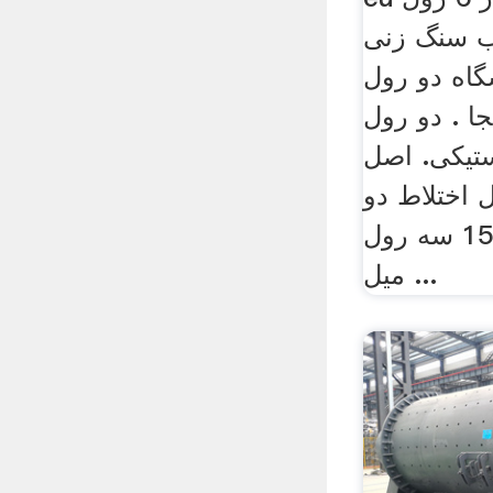
ب سنگ زنی
گاه دو رول
ا . دو رول
ستیکی. اصل
ل اختلاط دو
رول آسیاب متر 88 150 سه رول
میل ...