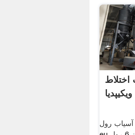
 اختلاط
ویکیپدیا
یاب رول vsfi
eu ظرفیت کارخانه از 6 رول