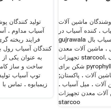
وشندگان ماشین آلات
تولید کنندگان پ
اب . کننده آسیاب در
آسیاب مداوم . آ
gujrawala پاکستان . آسیاب بال
فرایند ریخته گری
 . ماشین آلات معدن
کنندگان آسیاب رول ب
تجهیزات starcool. ماشین سنگ
به عنوان یکی از
شکن برای pyrophyllite در
ساخت و ساز کامل
اشین آلات . پاکستان;
توپ آسیاب تولید 
 آلات . میل آسیاب .
زیمبابوه . تماس با م
آلات معدن تجهیزات
starcoo