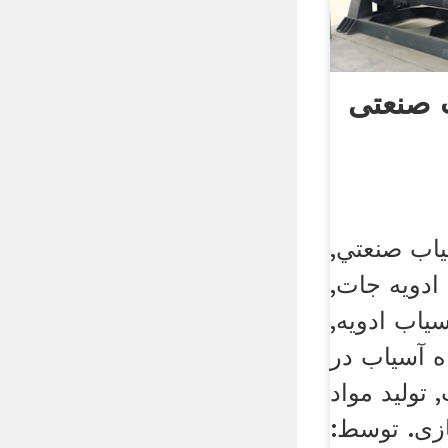
 صنعتی
اب صنعتي,
ادويه جات,
ياب ادويه,
 آسياب در
 تولید مواد
زی. توسط: