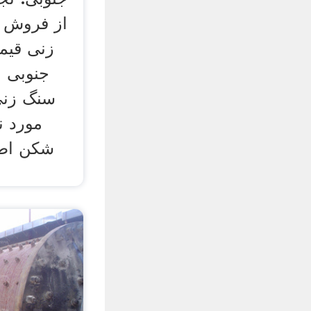
از فروش د
زنی قیم
جنوبی ل
سنگ زنی
مورد ن
شکن اطل