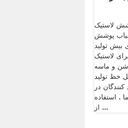
وشش لاستیک
سیاب پوشش
 بیش تولید
رای لاستیک
 شن و ماسه
 خط تولید
کنندگان در
ا . استفاده
از ...