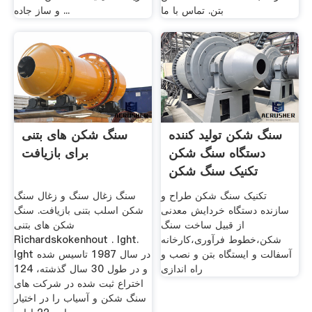
بتن. تماس با ما
و ساز جاده ...
سنگ شکن تولید کننده
سنگ شکن های بتنی
دستگاه سنگ شکن
برای بازیافت
تکنیک سنگ شکن
تکنیک سنگ شکن طراح و
سنگ زغال سنگ و زغال سنگ
سازنده دستگاه خردایش معدنی
شکن اسلب بتنی بازیافت. سنگ
از قبیل ساخت سنگ
شکن های بتنی
شکن،خطوط فرآوری،کارخانه
Richardskokenhout . lght.
آسفالت و ایستگاه بتن و نصب و
lght در سال 1987 تاسیس شده
راه اندازی
و در طول 30 سال گذشته، 124
اختراع ثبت شده در شركت های
سنگ شكن و آسیاب را در اختیار