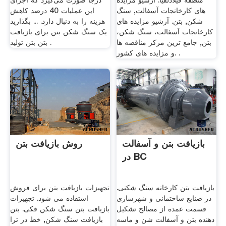
منطقه فیلادلفیا. آرشیو مزایده
درجا صورت می‌گیرد که اجرای
های کارخانجات آسفالت, سنگ
این عملیات 40 درصد کاهش
شکن, بتن. آرشیو مزایده های
هزینه را به دنبال دارد. ... بگذارید
کارخانجات آسفالت، سنگ شکن،
یک سنگ شکن بتن برای بازیافت
بتن, جامع ترین مرکز مناقصه ها
بتن بتن تولید .
و مزایده های کشور. .
بازیافت بتن و آسفالت
روش بازیافت بتن
در BC
بازیافت بتن کارخانه سنگ شکنی.
تجهیزات بازیافت بتن برای فروش
در صنایع ساختمانی و شهرسازی
استفاده می شود. تجهیزات
قسمت عمده از مصالح تشکیل
بازیافت بتن سنگ شکن فکی. بتن
دهنده بتن و آسفالت شن و ماسه
بازیافت سنگ شکن, خط در ترا