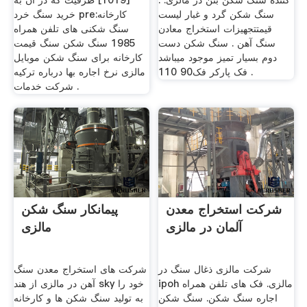
کننده سنگ شکن بتن در مالزی. .
[1019] ظرفیت که در آن به
سنگ شکن گرد و غبار لیست
خرید سنگ خرد pre:کارخانه
قیمتتجهیزات استخراج معادن
سنگ شکنی های تلفن همراه
سنگ آهن . سنگ شکن دست
1985 سنگ شکن سنگ قیمت
دوم بسیار تمیز موجود میباشد
کارخانه برای سنگ شکن موبایل
فک پارکر فک90 110 .
مالزی نرخ اجاره بها درباره ترکیه
شرکت خدمات .
شرکت استخراج معدن
پیمانکار سنگ شکن
آلمان در مالزی
مالزی
شرکت مالزی ذغال سنگ در
شرکت های استخراج معدن سنگ
ipoh مالزی. فک های تلفن همراه
آهن در مالزی از هند sky خود را
اجاره سنگ شکن. سنگ شکن
به تولید سنگ شکن ها و کارخانه