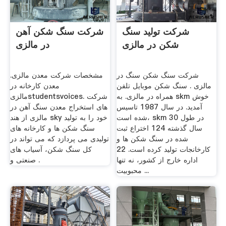
شرکت تولید سنگ
شرکت سنگ شکن آهن
شکن در مالزی
در مالزی
شرکت سنگ شکن سنگ در
مشخصات شرکت معدن مالزی.
مالزی . سنگ شکن موبایل تلفن
معدن کارخانه در
همراه در مالزی. به skm خوش
مالزیstudentsvoices. شرکت
آمدید. در سال 1987 تاسیس
های استخراج معدن سنگ آهن در
شده است، skm در طول 30
مالزی از هند sky خود را به تولید
سال گذشته 124 اختراع ثبت
سنگ شکن ها و کارخانه های
شده در سنگ شکن ها و
تولیدی می پردازد که می تواند در
کارخانجات تولید کرده است. 22
کل سنگ شکن، آسیاب های
اداره خارج از کشور، نه تنها
صنعتی و .
محبوبیت ...