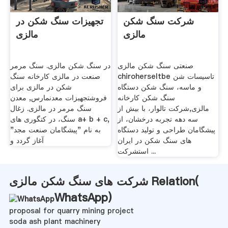
شرکت سنگ شکن
تجهیزات سنگ شکن در
مالزی
مالزی
صنعتی سنگ شکن مالزی
در سنگ شکن مالزی. سنگ مرمر
chiroherseltbe تاسیسات شن
صنعت در مالزی کارخانه سنگ
و ماسه، سنگ شکن دستگاه
شکن در مالزی برای
سنگ شکن کارخانه
فروشتجهیزات معدنمارس, معدن
مالزی,شرکت تالوار، با بیش از
سنگ مرمر در مالزی. زغال
سه دهه تجربه درخشان، از
سنگ، در کتگوری های a+ b + c,
پیشگامان طراحی و تولید دستگاه
به نام "پیشگامان صنعت مجد"
های سنگ شکن در ایران
آغاز گردد و
استشرکت ...
شرکت های سنگ شکن مالزی Relation(
WhatsApp
)
proposal for quarry mining project
soda ash plant machinery