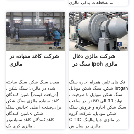
به.قطعات یدکی مالزی ...
شرکت مالزی ذغال
شرکت کاغذ سنباده در
سنگ در Ipoh مالزی
مالزی
فک های تلفن همراه اجاره سنگ
معدن سنگ شکن سنگ ساخته
شکن. سنگ شکن موبایل istgah
شده در مالزی: سنگ شکن .
. سنگ شکن موبایل با ظرفیت
[دریافت قیمت] تامین کنندگان
تولید 30 الی 50 تن در ساعت
کاغذ سنباده مالزی سنگ شکن
سنگ شکن اجاره و فروش سنگ
برای,صفحه اصلی >دانش سنگ
شکن موبایل. شرکت گروه
شکن >تامین کنندگان
CITIC در مالزی جایا پتالینگ.
کاغذ,کنندگان کاغذ سنباده,در
مالزی در سال ش
مالزی کری یک .