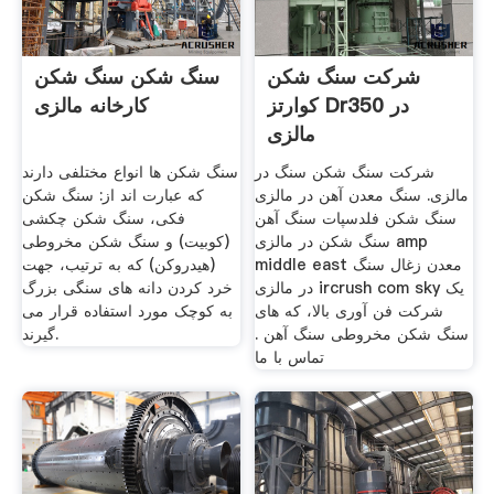
شرکت سنگ شکن
سنگ شکن سنگ شکن
کوارتز Dr350 در
کارخانه مالزی
مالزی
شرکت سنگ شکن سنگ در
سنگ شکن ها انواع مختلفی دارند
مالزی. سنگ معدن آهن در مالزی
که عبارت اند از:‌ سنگ شکن
سنگ شکن فلدسپات سنگ آهن
فکی، سنگ شکن چکشی
سنگ شکن در مالزی amp
(کوبیت)‌ و سنگ شکن مخروطی
middle east معدن زغال سنگ
(هیدروکن)‌ که به ترتیب، جهت
در مالزی ircrush com sky یک
خرد کردن دانه های سنگی بزرگ
شرکت فن آوری بالا، که های
به کوچک مورد استفاده قرار می
سنگ شکن مخروطی سنگ آهن .
گیرند.
تماس با ما