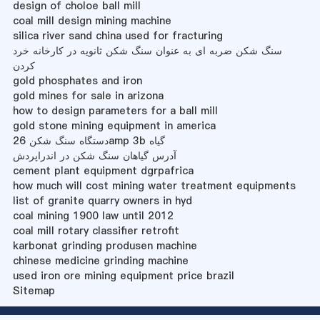
design of choloe ball mill
coal mill design mining machine
silica river sand china used for fracturing
سنگ شکن ضربه ای به عنوان سنگ شکن ثانویه در کارخانه خرد
کردن
gold phosphates and iron
gold mines for sale in arizona
how to design parameters for a ball mill
gold stone mining equipment in america
دستگاه سنگ شکن 26amp 3b گیاه
آدرس گیاهان سنگ شکن در اندراپردش
cement plant equipment dgrpafrica
how much will cost mining water treatment equipments
list of granite quarry owners in hyd
coal mining 1900 law until 2012
coal mill rotary classifier retrofit
karbonat grinding produsen machine
chinese medicine grinding machine
used iron ore mining equipment price brazil
Sitemap