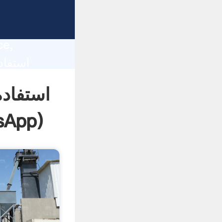
lity,
ce,
 of
sApp
)