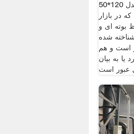
س سنتر
حفاظ بوته ای بژ مدل 120*50
ه در بازار
 بوته ای و
ناخته شده
ر است و هم
د یا به بیان