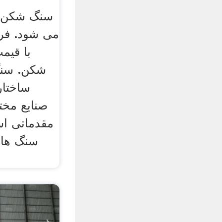
سنگ شکن ب
می شود. ف
با قیم
شکن. سنگ
ساختار
صنایع مختل
مقدماتی اس
سنگ ها غ