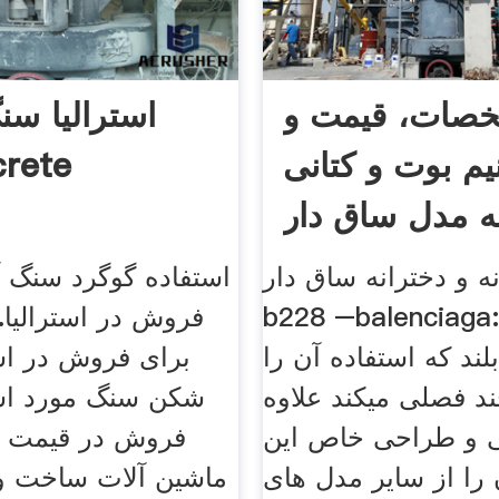
صات، قیمت و
استرالیا س
یم بوت و کتانی
شمع ete
نه مدل ساق دار
B228 ...
نه و دخترانه ساق دار
استفاده گوگرد سنگ 
b228 –balenciag:کتونی با
فروش در استرالیا
لند که استفاده آن را
برای فروش در اس
د فصلی میکند علاوه
شکن سنگ مورد است
یی و طراحی خاص این
فروش در قیمت ه
 را از سایر مدل های
ماشین آلات ساخت و