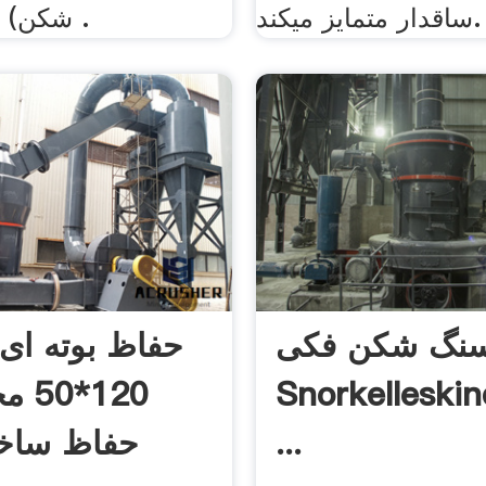
ساقدار متمایز میکند.
شکن) دستگاه های .
سنگ شکن فکی
حفاظ بوته ای
Snorkelleski
120*
...
حفاظ ساخت