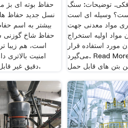
پار
کی. توضیحات: سنگ
ت؟ وسیله ای است
نسل جدید حفاظ ها ک
ری مواد معدنی جهت
بیشتر به اسم حفاظ
 مواد اولیه استخراج
حفاظ شاخ گوزنی ش
 مورد استفاده قرار
است، هم زیبا ت
می‌گیرد. Read More مینی سنگ
امنیت بالاتری دار
 بتن های قابل حمل
دقیق غیر قابل عبور است.