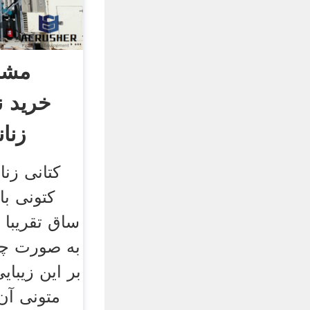
مشخ
خرید ن
زنا
کتانی زنا
a
ساق تقریبا ب
به صورت چن
بر این زیبا
متونی آن