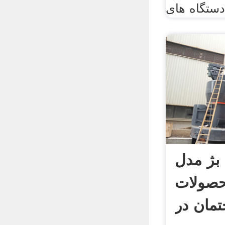
 بژ مدل
50 محصولات
مان در