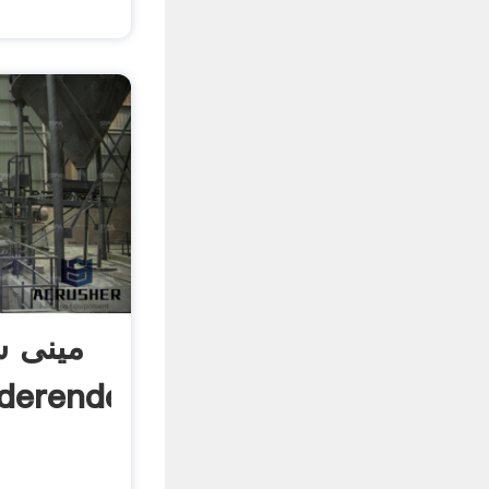
مینی 
nderenden