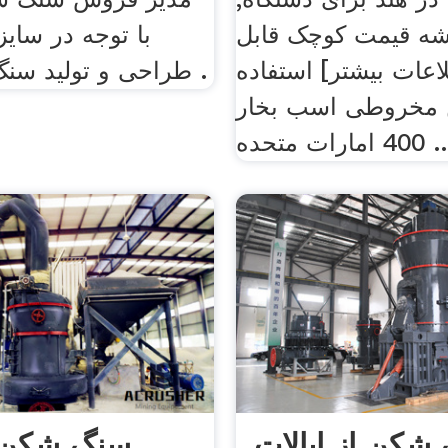
ه قیمت کوچک قابل
با توجه در سای
عات بیشتر] استفاده
طراحی و تولید سنگ شکن های .
مخروطی اسب بخار
مارات متحده ...
شکن از ایالات
سنگ شکن