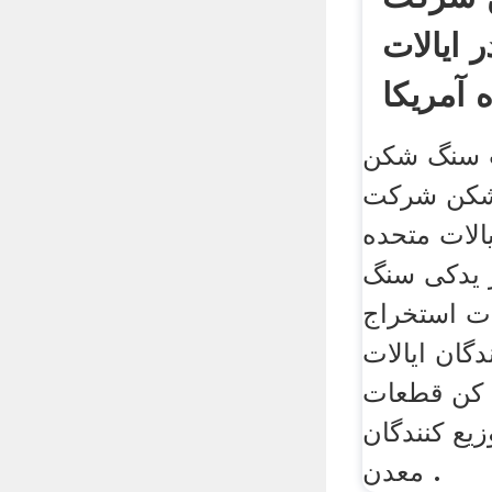
 ایالات
 آمریکا
 شکن parker در
 شکن شرکت
الات متحده
 یدکی سنگ
ت استخراج
دگان ایالات
 کن قطعات
یع کنندگان
معدن .