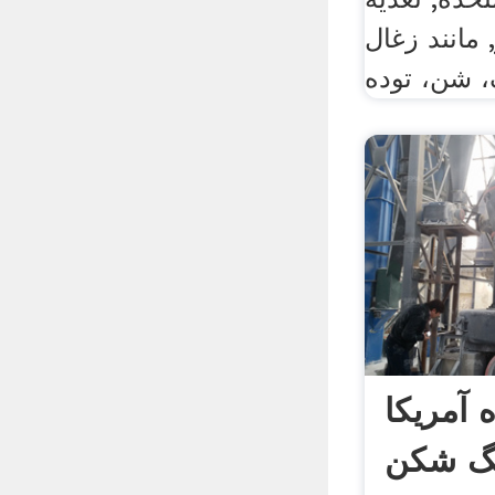
مانند زغال
 آمریکا
نگ شکن