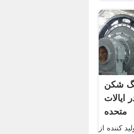
نگ شکن
 ایالات
متحده
د کننده از