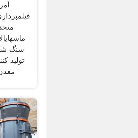
آمر
فیلمبرداری
متحد
ماسهایا
سنگ شک
تولید کن
معدن 