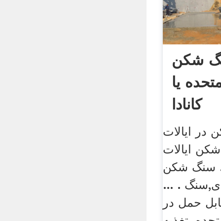
گ شکن
تحده یا
کانادا
در ایالات
شکن ایالات
. سنگ شکن
,سنگ . ...
ابل حمل در
متحده, تغذیه