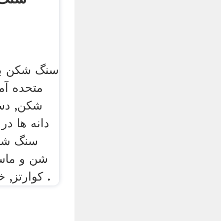
سنگ شکن بر
متحده آمر
شکن, دس
دانه ها در
سنگ شک
شن و ماسه
کوارتز, خرد کردن و سنگ زنی .