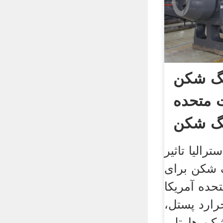
نگ شکن
ت متحده
الیا تاثیر
 شکن برای
حده آمریکا
وئن 2016 جرارد پستل،
ن هارتلر،