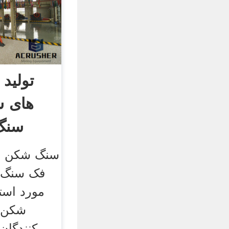
تولید 
های 
سنگ 
سنگ شکن بط
فک سنگ 
مورد است
شکن ف
کنندگان