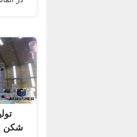
تول
شکن غل