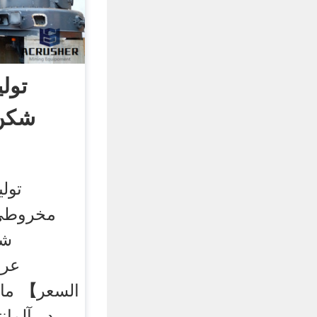
تول
شکن 
‌تو
مخروطی 
شک
عرب
السعر】 ما