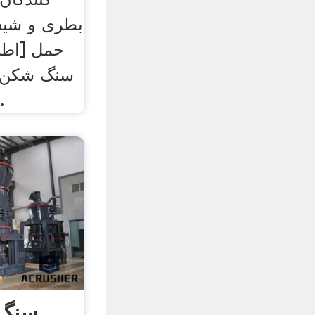
بطری و شیش
حمل [اطلا
سنگ شکن 
400 ا
سنگ 