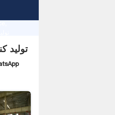
تولید 
lity,
ce,
تولید 