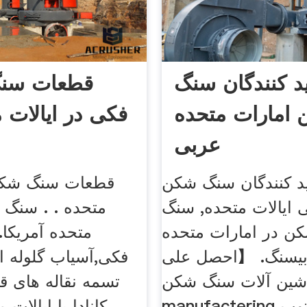
ید کنندگان سنگ
قطعات سن
امارات متحده
فکی در ایالات م
عربی
لید کنندگان سنگ شکن
قطعات سنگ شکن 
ایالات متحده, سنگ
متحده . . سنگ 
ن در امارات متحده
متحده آمریکا
یسنگ. 【احصل على
فکی,آسیاب گلوله ای
شین آلات سنگ شکن
تسمه نقاله های ق
manufactering در آلمانتوپ
کانادا یا ایالات 