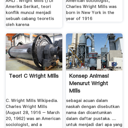
AHLI . Wright Mills () Di
American sociologist,
Amerika Serikat, teori
Charles Wright Mills was
konflik muncul menjadi
born in New York in the
sebuah cabang teoretis
year of 1916
oleh karena
Teori C Wright Mills
Konsep Animasi
Menurut Wright
Mills
C. Wright Mills Wikipedia.
sebagai acuan dalam
Charles Wright Mills
naskah dengan disebutkan
(August 28, 1916 – March
nama dan dicantumkan
20, 1962) was an American
dalam daftar pustaka. .....
sociologist, and a
untuk menjadi dari apa yang