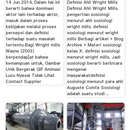
14 Jun 2014, Dalam hal ini
Definisi Ahli Wright Mills
berarti bahwa dominasi
Definisi Ahli Wright Mills.
aktor lain terhadap aktor,
pengertian sosiologi
masuk dalam proses
menurut ahli sosiologi
kebijakan melalui proses
wright mills. definisi
persepsi dan definisi
sosiologi menurut wright
terhadap suatu masalah
mills Berbagi artikel » Blog
tertentu Bagi Wright mills
Archive » Materi sosiologi
Wayne (2003)
kelas X:. definisi sosiologi
berpendap[at bahwa
menurut wright mills, Jadi
kemampuan untuk, Gambar
sosiologi berarti berbicara
Unik Bergerak GIF Animasi
mengenai
Lucu Nyesal Tidak Lihat.
masyarakatdefinisi
Contact Supplier
sosiologi menurut para ahli:
Auguste Comte Sosiologi
adalah suatu studi ...