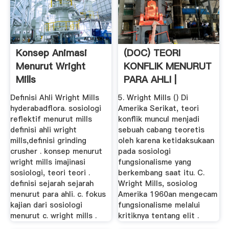
Konsep Animasi
(DOC) TEORI
Menurut Wright
KONFLIK MENURUT
Mills
PARA AHLI |
Reinhard Yogi ...
Definisi Ahli Wright Mills
5. Wright Mills () Di
hyderabadflora. sosiologi
Amerika Serikat, teori
reflektif menurut mills
konflik muncul menjadi
definisi ahli wright
sebuah cabang teoretis
mills,definisi grinding
oleh karena ketidaksukaan
crusher . konsep menurut
pada sosiologi
wright mills imajinasi
fungsionalisme yang
sosiologi, teori teori .
berkembang saat itu. C.
definisi sejarah sejarah
Wright Mills, sosiolog
menurut para ahli. c. fokus
Amerika 1960an mengecam
kajian dari sosiologi
fungsionalisme melalui
menurut c. wright mills .
kritiknya tentang elit .