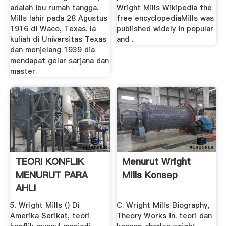
adalah ibu rumah tangga.
Wright Mills Wikipedia the
Mills lahir pada 28 Agustus
free encyclopediaMills was
1916 di Waco, Texas. Ia
published widely in popular
kuliah di Universitas Texas
and .
dan menjelang 1939 dia
mendapat gelar sarjana dan
master.
TEORI KONFLIK
Menurut Wright
MENURUT PARA
Mills Konsep
AHLI
5. Wright Mills () Di
C. Wright Mills Biography,
Amerika Serikat, teori
Theory Works in. teori dan