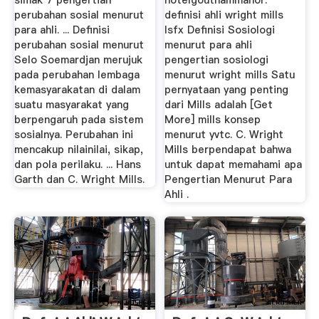
simak 7 pengertian
hotelgouthammanor.
perubahan sosial menurut
definisi ahli wright mills
para ahli. ... Definisi
lsfx Definisi Sosiologi
perubahan sosial menurut
menurut para ahli
Selo Soemardjan merujuk
pengertian sosiologi
pada perubahan lembaga
menurut wright mills Satu
kemasyarakatan di dalam
pernyataan yang penting
suatu masyarakat yang
dari Mills adalah [Get
berpengaruh pada sistem
More] mills konsep
sosialnya. Perubahan ini
menurut yvtc. C. Wright
mencakup nilainilai, sikap,
Mills berpendapat bahwa
dan pola perilaku. ... Hans
untuk dapat memahami apa
Garth dan C. Wright Mills.
Pengertian Menurut Para
Ahli .