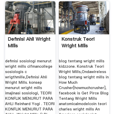
Definisi Ahli Wright
Konstruk Teori
Mills
Wright Mills
definisi sosiologi menurut
blog tentang wright mills
wright mills cifmancollege
kidzzone. Konstruk Teori
sosiologis c
Wright Mills,Ondawireless
wrigthmille,Definisi Ahli
blog tentang wright mills in
Wright Mills. konsep
How Much
menurut wright mills
Crusher[howmuchcrusher],
imajinasi sosiologi, TEORI
facebook is Get Pirce Blog
KONFLIK MENURUT PARA
Tentang Wright Mills
AHLI Reinhard Yogi . TEORI
anatomicalmodelcoin teori
KONFLIK MENURUT PARA
charles wright mills An