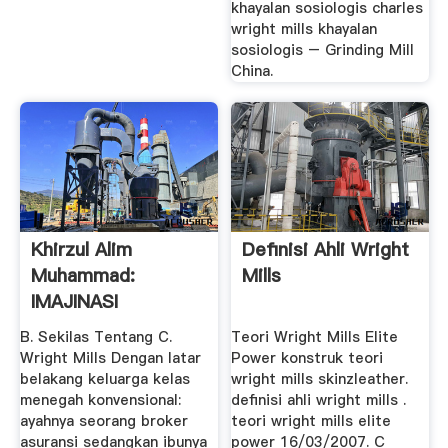
khayalan sosiologis charles
wright mills khayalan
sosiologis – Grinding Mill
China.
Khirzul Alim
Definisi Ahli Wright
Muhammad:
Mills
IMAJINASI
SOSIOLOGIS; C.
B. Sekilas Tentang C.
Teori Wright Mills Elite
WRIGHT MILLS
Wright Mills Dengan latar
Power konstruk teori
belakang keluarga kelas
wright mills skinzleather.
menegah konvensional:
definisi ahli wright mills .
ayahnya seorang broker
teori wright mills elite
asuransi sedangkan ibunya
power 16/03/2007. C