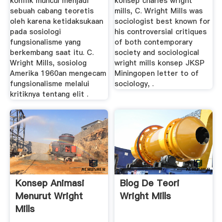
konflik muncul menjadi
konsep charles wright
sebuah cabang teoretis
mills, C. Wright Mills was
oleh karena ketidaksukaan
sociologist best known for
pada sosiologi
his controversial critiques
fungsionalisme yang
of both contemporary
berkembang saat itu. C.
society and sociological
Wright Mills, sosiolog
wright mills konsep JKSP
Amerika 1960an mengecam
Miningopen letter to of
fungsionalisme melalui
sociology, .
kritiknya tentang elit .
Konsep Animasi
Blog De Teori
Menurut Wright
Wright Mills
Mills