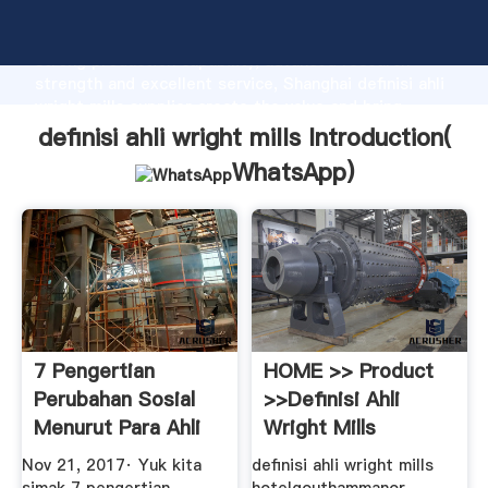
definisi ahli wright mills manufacturer Grasping
strong production capability, advanced research
strength and excellent service, Shanghai definisi ahli
wright mills supplier create the value and bring
values to all of customers.
definisi ahli wright mills Introduction(
WhatsApp
)
7 Pengertian
HOME >> Product
Perubahan Sosial
>>definisi Ahli
Menurut Para Ahli
Wright Mills
Nov 21, 2017· Yuk kita
definisi ahli wright mills