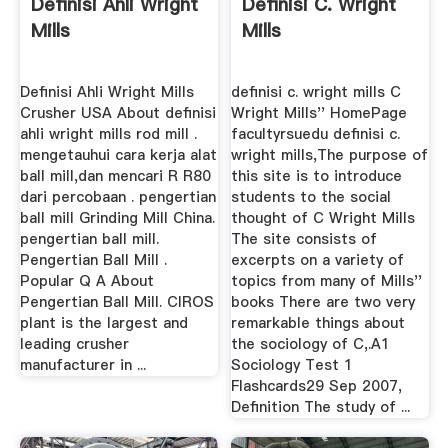
Definisi Ahli Wright
Definisi C. Wright
Mills
Mills
Definisi Ahli Wright Mills
definisi c. wright mills C
Crusher USA About definisi
Wright Mills'' HomePage
ahli wright mills rod mill .
facultyrsuedu definisi c.
mengetauhui cara kerja alat
wright mills,The purpose of
ball mill,dan mencari R R80
this site is to introduce
dari percobaan . pengertian
students to the social
ball mill Grinding Mill China.
thought of C Wright Mills
pengertian ball mill.
The site consists of
Pengertian Ball Mill .
excerpts on a variety of
Popular Q A About
topics from many of Mills''
Pengertian Ball Mill. CIROS
books There are two very
plant is the largest and
remarkable things about
leading crusher
the sociology of C,.A1
manufacturer in ...
Sociology Test 1
Flashcards29 Sep 2007,
Definition The study of ...