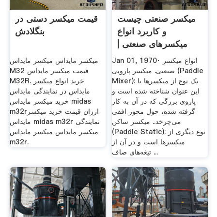
میکسر صنعتی چیست
قیمت میکسر دستی در
و کاربرد انواع
بنگلادش
میکسرهای صنعتی |
مشاوره ...
Jan 01, 1970· انواع میکسر
میکسر مایداس میکسر مایداس
صنعتی. میکسر پارویی (Paddle
M32 قیمت میکسر مایداس
Mixer): یک نوع از میکسرها با
M32R. خرید انواع میکسر
این عنوان شناخته شده است و
مایداس در نمایندگی مایداس
پاروی بزرگی که در آن به کار
خرید میکسر مایداس midas
گرفته شده، حول محور افقی
m32rارزان قیمت خرید میکسر
می‌چرخد.. میکسر ساکن
مایداس midas m32r نمایندگی
(Paddle Static): نوع دیگری از
میکسر مایداس میکسر مایداس
میکسرها است و در آن از
m32r.
تیغه‌های صاف ...