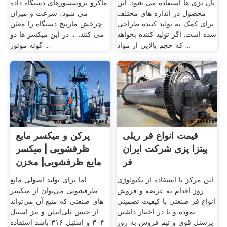
نان پزی ها استفاده می شود. این
ماکرو پروسسورهای دستگاه داده
محصول در اندازه های مختلف
می شود، سرعت و میزان
برای کمک به تولید کننده طراحی
چرخش مارپیچ دستگاه را معیّن
شده است. اگر تولید کننده بخواهد
می کنند. ... در این میکسر ها دو
که حجم بالایی از مواد ...
گونه موتور ...
قیمت انواع فر ریلی
پرکن و میکسر مایع
پیتزا پزی شرکت ایران
ظرفشویی | میکسر
فر
مایع ظرفشویی| مخزن
استیل ...
این مرکز با استفاده از تکنولوژی
اما برای تولید اصولی مایع
روز اقدام به عرضه و فروش
ظرفشویی می‌توان از میکسر
انواع فر صنعتی با کیفیت تضمینی
های صنعتی که منبع آن می‌تواند
نموده و با در اختیار داشتن
از جنس پلی‌اتیلن و نیز استیل
پرسنل قوی و تیم فروش به روز
۳۰۴ و استیل ۳۱۶ باشد استفاده