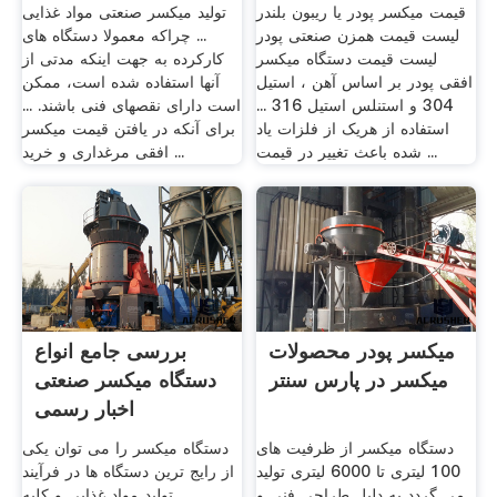
...
قیمت میکسر پودر یا ریبون بلندر
تولید میکسر صنعتی مواد غذایی
لیست قیمت همزن صنعتی پودر
... چراکه معمولا دستگاه های
لیست قیمت دستگاه میکسر
کارکرده به جهت اینکه مدتی از
افقی پودر بر اساس آهن ، استیل
آنها استفاده شده است، ممکن
304 و استنلس استیل 316 ...
است دارای نقصهای فنی باشند. ...
استفاده از هریک از فلزات یاد
برای آنکه در یافتن قیمت میکسر
شده باعث تغییر در قیمت ...
افقی مرغداری و خرید ...
میکسر پودر محصولات
بررسی جامع انواع
میکسر در پارس سنتر
دستگاه میکسر صنعتی
اخبار رسمی
دستگاه میکسر از ظرفیت های
دستگاه میکسر را می توان یکی
100 لیتری تا 6000 لیتری تولید
از رایج ترین دستگاه ها در فرآیند
می گردد به دلیل طراحی فنی و
تولید مواد غذایی و کلیه