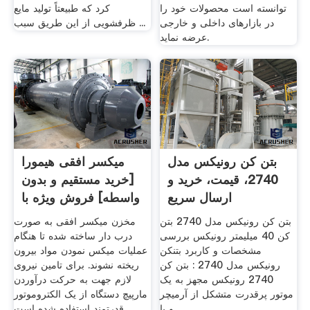
توانسته است محصولات خود را
کرد که طبیعتاً تولید مایع
در بازارهای داخلی و خارجی
ظرفشویی از این طریق سبب ...
عرضه نماید.
بتن کن رونیکس مدل
میکسر افقی هیمورا
2740، قیمت، خرید و
[خرید مستقیم و بدون
ارسال سریع
واسطه] فروش ویژه با
...
بتن کن رونیکس مدل 2740 بتن
مخزن میکسر افقی به صورت
کن 40 میلیمتر رونیکس بررسی
درب دار ساخته شده تا هنگام
مشخصات و کاربرد بتنکن
عملیات میکس نمودن مواد بیرون
رونیکس مدل 2740 : بتن کن
ریخته نشوند. برای تامین نیروی
2740 رونیکس مجهز به یک
لازم جهت به حرکت درآوردن
موتور پرقدرت متشکل از آرمیچر
مارپیچ دستگاه از یک الکتروموتور
و با
قدرتمند استفاده شده است.