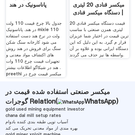
میکسر قنادی 20 لیتری
پاناسونیک در هند
| دستگاه میکسر قنادی
قیمت دستگاه میکسر قنادی 20
جدول بالا چرخ قیمت 110 ولت
لیتری. همزن صنعتی با مناسب
در هند. پاناسونیک mixie 110
ترین قیمت در اختیار شما عزیزان
ولت در نرخ هند دست استفاده
قرار م گیرد. به این دلیل که این
می شود کارخانه سنگ شکن
دستگاه ایرانی بوده و علاوه بر آن
سنگ برای فروش در هند روش
واسطه ها نیز حذف می گردند.
های اکتشاف مواد معدنی و
تجهیزات قیمت چرخ 110 وات
هند در شیکاگو اطلاعات بیشتر .
preethi میکسر قیمت چرخ در
میکسر صنعتی استفاده شده قیمت در
)
WhatsApp
گوجرات Relation(
gold used mining equipment investor
chana dal mill setup rates
آسیاب توپی طبقه بندی کننده بادوام
بهره مندی از مواد معدنی تحریک می کند
gold miner xploit machine