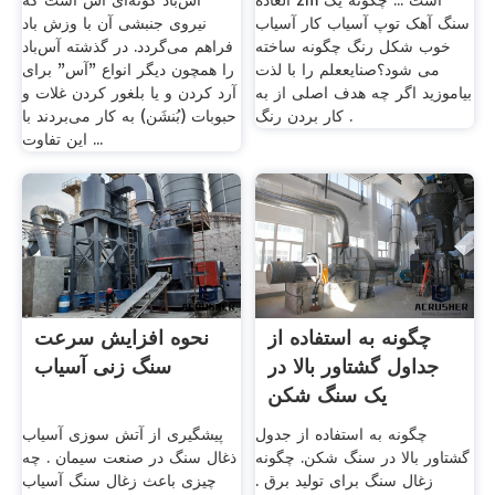
العاده zm است ... چگونه یک
آس‌باد گونه‌ای آس است که
سنگ آهک توپ آسیاب کار آسیاب
نیروی جنبشی آن با وزش باد
خوب شکل رنگ چگونه ساخته
فراهم می‌گردد. در گذشته آس‌باد
می شود؟صنایععلم را با لذت
را همچون دیگر انواع "آس" برای
بیاموزید اگر چه هدف اصلی از به
آرد کردن و یا بلغور کردن غلات و
کار بردن رنگ .
حبوبات (بُنشَن) به کار می‌بردند با
این تفاوت ...
چگونه به استفاده از
نحوه افزایش سرعت
جداول گشتاور بالا در
سنگ زنی آسیاب
یک سنگ شکن
چگونه به استفاده از جدول
پیشگیری از آتش سوزی آسیاب
گشتاور بالا در سنگ شکن. چگونه
ذغال سنگ در صنعت سیمان . چه
زغال سنگ برای تولید برق .
چیزی باعث زغال سنگ آسیاب