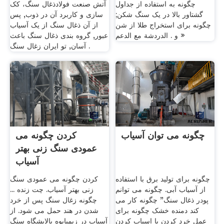
چگونه به استفاده از جداول
آتش صنعت فولادذغال سنگ، کک
گشتاور بالا در یک سنگ شکن;
سازی و کاربرد آن در ذوب, پس
چگونه برای استخراج طلا از شن
از آن ذغال سنگ از یک آسیاب
و . الدردشة مع الدعم »
عبور, گروه بندی ذغال سنگ باعث
آسان, تو ایران زغال سنگ .
چگونه می توان آسیاب
کردن چگونه می
عمودی سنگ زنی بهتر
آسیاب
چگونه برای تولید برق با استفاده
کردن چگونه می عمودی سنگ
از آسیاب آبی. چگونه می توانم
زنی بهتر آسیاب. چت زنده ...
پودر ذغال سنگ" چگونه کار می
چگونه زغال سنگ پس از خرد
کند دمنده خشک چگونه برای
شدن در هند حمل می شود. از
عمل خرد کردن یا اسیاب کردن
آسیاب در زیمبابوه پالایشگاه سنگ