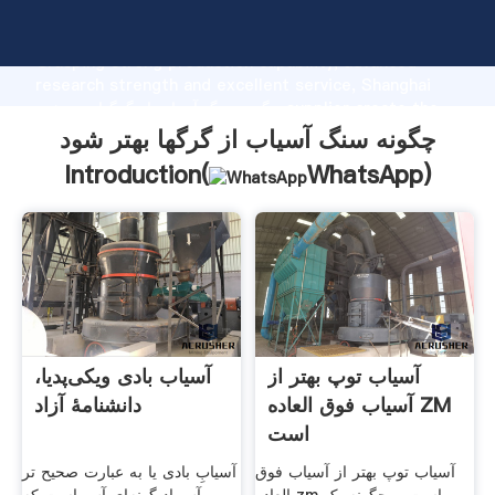
چگونه سنگ آسیاب از گرگها بهتر شود manufacturer
Grasping strong production capability, advanced
research strength and excellent service, Shanghai
چگونه سنگ آسیاب از گرگها بهتر شود supplier create the
value and bring values to all of customers.
چگونه سنگ آسیاب از گرگها بهتر شود
Introduction(
WhatsApp
)
آسیاب توپ بهتر از
آسیاب بادی ویکی‌پدیا،
آسیاب فوق العاده ZM
دانشنامهٔ آزاد
است
آسیاب توپ بهتر از آسیاب فوق
آسیابِ بادی یا به عبارت صحیح تر