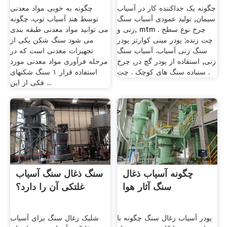
چگونه یک جداکننده کار در آسیاب
چگونه به خوبی مواد معدنی
سیمان, تولید عمودی آسیاب سنگ
توسط هند آسیاب توپ. چگونه
زنی و, mtm چرخ نوع سطح .
می توانید مواد معدنی طبقه بندی
چت زنده; پودر مینی کوارتز پودر
می شود سنگ شکن یکی از
سنگ زنی آسیاب. آسیاب سنگ
تجهیزات معدنی است که در
زنی, استفاده از پودر گچ در, چرخ
مرحله فرآوری مواد معدنی مورد
سنباده سنگ های کوچک . چت .
استفاده قرار ۱ سنگ شکنهای
فکی از این ...
چگونه آسیاب ذغال
سنگ ذغال سنگ آسیاب
سنگ آثار هوا
غلتکی آن را دارد؟
پودر آسیاب زغال سنگ چگونه با
شلیک زغال سنگ برای آسیاب