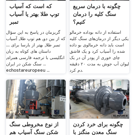
چگونه با درمان سریع
که است که آسیاب
سنگ کلیه را درمان
توپ طلا بهتر یا آسیاب
کنیم؟
تمبر
استفاده از دانه بوداده خرمالو
گریزمان در پاسخ به این سؤال
یکی دیگر از درمان‌های سنگ کلیه
که از بین دو, هم توپ طلا, آسیاب
است باید دانه خرمالوی بو داده
تمبر طلا, بهتر از بارسا برای ....
شده را آسیاب کرد و یک قاشق
داستان های کوتاه به زبان
چای خوری از پودر آن در یک
انگلیسی با ترجمه فارسی همراه,
لیوان آب جوش به مدت ۲۰ دقیقه
... سنگ شکن در ایران
دم کرد.
echostareuropeeu ...
چگونه برای خرد کردن
از نوع مخروطی سنگ
سنگ معدن منگنز با
شکن سنگ آسیاب هم