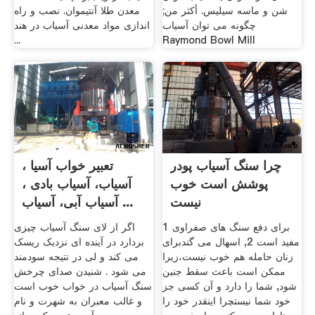
شن و ماسه سیلیس. أكثر من;
معدن طلا آنتیموان. نصب و راه
چگونه می توان آسیاب
اندازی مواد معدنی آسیاب در هند
...
Raymond Bowl Mill
چرا سنگ آسیاب پودر
تعبیر خواب آسیا ،
پوشش است خوب
آسیاب، آسیاب بادی ،
نیست
آسیاب آبی، آسیاب ...
1 برای دفع سنگ های صفراوی
اگر از لای سنگ آسیاب چیزی
مفید است 2, اسهال می گندبرای
بردارد در آینده ای نزدیک ریسک
زنان حامله هم خوب نیست،زیرا
می کند و لی در نتیجه سودمند
ممکن است باعث سقط جنین
می شود . شنیدن صدای چرخش
شود, شما را دارد و آن کسی جز
سنگ آسیاب در خواب خوب است
خود شما نیستچرا اینقدر خود را
و غالب معبران به شهرت و نام