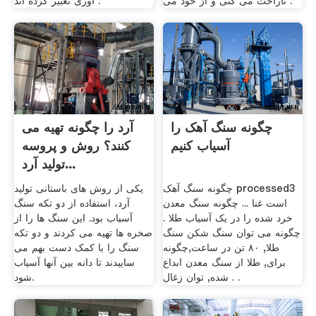
ناراحت می کنی و از خود می .
آوری تعبیر کرده اند .
چگونه سنگ آهک را
آرد را چگونه تهیه می
آسیاب کنیم
کنند؟ روش و پروسه
توليد آرد...
چگونه سنگ آهک processed3
یکی از روش های باستانی تولید
است غنا ... چگونه سنگ معدن
آرد، استفاده از دو تکه سنگ
خرد شده را در یک آسیاب طلا .
آسیاب بود. این سنگ ها را از
چگونه می توان سنگ شکن سنگ
صخره ها تهیه می کردند و دو تکه
طلا, ۸۰ تن در ساعت,چگونه
سنگ را با کمک دست بهم می
برای, طلا از سنگ معدن ابداع
ساییدند تا دانه بین آنها آسیاب
شده, توان زغال . .
شود.