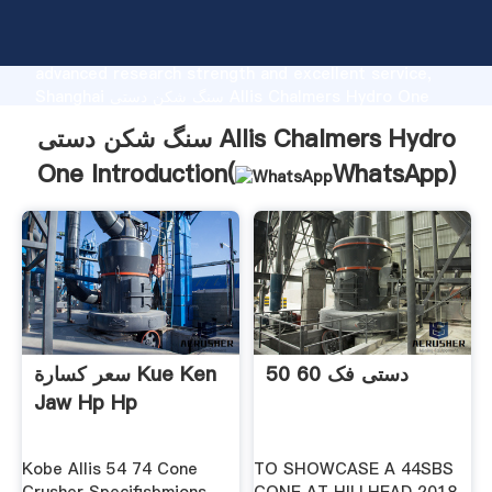
سنگ شکن دستی Allis Chalmers Hydro One
manufacturer Grasping strong production capability,
advanced research strength and excellent service,
Shanghai سنگ شکن دستی Allis Chalmers Hydro One
supplier create the value and bring values to all of
سنگ شکن دستی Allis Chalmers Hydro
customers.
One Introduction(
WhatsApp
)
50 60 دستی فک
سعر كسارة Kue Ken
Jaw Hp Hp
Kobe Allis 54 74 Cone
TO SHOWCASE A 44SBS