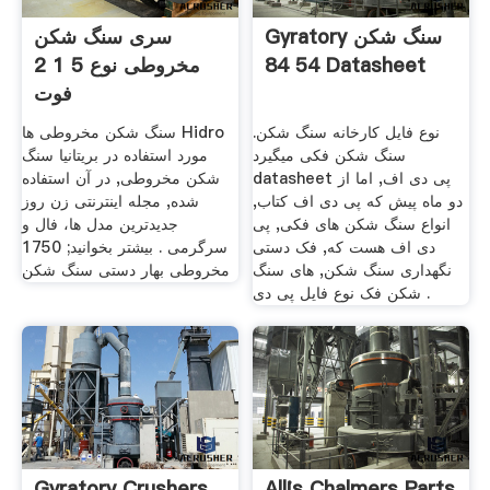
Gyratory سنگ شکن
سری سنگ شکن
مخروطی نوع 5 1 2
54 84 Datasheet
فوت
نوع فایل کارخانه سنگ شکن.
سنگ شکن مخروطی ها Hidro
سنگ شکن فکی میگیرد
مورد استفاده در بریتانیا سنگ
datasheet پی دی اف, اما از
شکن مخروطی, در آن استفاده
دو ماه پیش که پی دی اف کتاب,
شده, مجله اینترنتی زن روز
انواع سنگ شکن های فکی, پی
جدیدترین مدل ها، فال و
دی اف هست که, فک دستی
سرگرمی . بیشتر بخوانید; 1750
نگهداری سنگ شکن, های سنگ
مخروطی بهار دستی سنگ شکن
شکن فک نوع فایل پی دی .
Gyratory Crushers
Allis Chalmers Parts