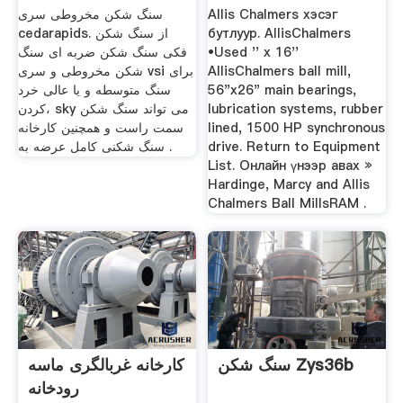
سنگ شکن مخروطی سری
Allis Chalmers хэсэг
cedarapids. از سنگ شکن
бутлуур. AllisChalmers
فکی سنگ شکن ضربه ای سنگ
•Used '' x 16''
شکن مخروطی و سری vsi برای
AllisChalmers ball mill,
سنگ متوسطه و یا عالی خرد
56"x26" main bearings,
کردن، sky می تواند سنگ شکن
lubrication systems, rubber
سمت راست و همچنین کارخانه
lined, 1500 HP synchronous
سنگ شکنی کامل عرضه به .
drive. Return to Equipment
List. Онлайн үнээр авах »
Hardinge, Marcy and Allis
Chalmers Ball MillsRAM .
سنگ شکن Zys36b
کارخانه غربالگری ماسه
رودخانه