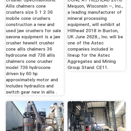
Crusher Specifisbmions.
CONE AT HILLHEAD 2018.
Allis chalmers cone
Mequon, Wisconsin –, Inc.,
crushers size 5 1 2 36
a leading manufacturer of
mobile cone crushers
mineral processing
construction a new and
equipment, will exhibit at
used jaw crushers for sale
Hillhead 2018 in Buxton,
savona equipment is a jaw
UK June 2628.., Inc. will be
crusher hewwit crusher
one of the Astec
cone allis chalmers 36
companies included in
hydrocone mdl 736 allis
lineup for the Astec
chalmers cone crusher
Aggregates and Mining
model 736 hydrocone
Group Stand: CE11.
driven by 60 hp
approximately motor and
includes hydraulics and
switch gear new in allis .