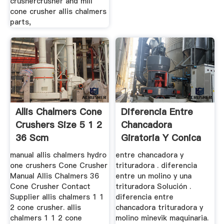
crushercrusher and mill
cone crusher allis chalmers
parts,
Allis Chalmers Cone
Diferencia Entre
Crushers Size 5 1 2
Chancadora
36 Scm
Giratoria Y Conica
manual allis chalmers hydro
entre chancadora y
one crushers Cone Crusher
trituradora . diferencia
Manual Allis Chalmers 36
entre un molino y una
Cone Crusher Contact
trituradora Solución .
Supplier allis chalmers 1 1
diferencia entre
2 cone crusher. allis
chancadora trituradora y
chalmers 1 1 2 cone
molino minevik maquinaria.