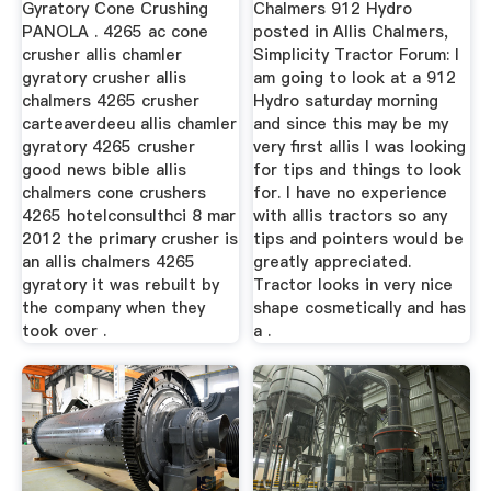
Gyratory Cone Crushing
Chalmers 912 Hydro
PANOLA . 4265 ac cone
posted in Allis Chalmers,
crusher allis chamler
Simplicity Tractor Forum: I
gyratory crusher allis
am going to look at a 912
chalmers 4265 crusher
Hydro saturday morning
carteaverdeeu allis chamler
and since this may be my
gyratory 4265 crusher
very first allis I was looking
good news bible allis
for tips and things to look
chalmers cone crushers
for. I have no experience
4265 hotelconsulthci 8 mar
with allis tractors so any
2012 the primary crusher is
tips and pointers would be
an allis chalmers 4265
greatly appreciated.
gyratory it was rebuilt by
Tractor looks in very nice
the company when they
shape cosmetically and has
took over .
a .