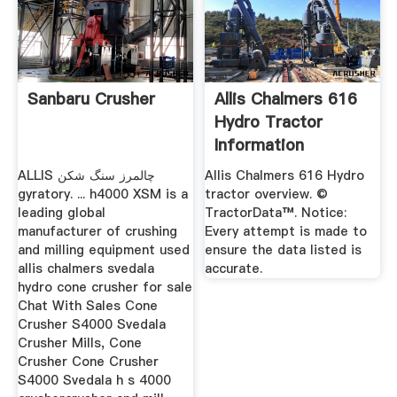
Sanbaru Crusher
Allis Chalmers 616
Hydro Tractor
Information
ALLIS چالمرز سنگ شکن
Allis Chalmers 616 Hydro
gyratory. ... h4000 XSM is a
tractor overview. ©
leading global
TractorData™. Notice:
manufacturer of crushing
Every attempt is made to
and milling equipment used
ensure the data listed is
allis chalmers svedala
accurate.
hydro cone crusher for sale
Chat With Sales Cone
Crusher S4000 Svedala
Crusher Mills, Cone
Crusher Cone Crusher
S4000 Svedala h s 4000