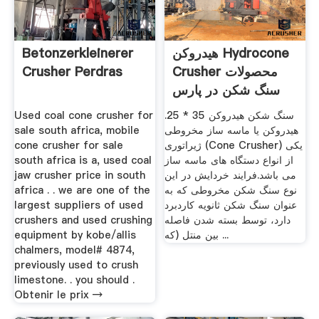
Betonzerkleinerer
هیدروکن Hydrocone
Crusher Perdras
Crusher محصولات
سنگ شکن در پارس
سنتر
Used coal cone crusher for
سنگ شکن هیدروکن 35 * 25.
sale south africa, mobile
هیدروکن یا ماسه ساز مخروطی
cone crusher for sale
ژیراتوری (Cone Crusher) یکی
south africa is a, used coal
از انواع دستگاه های ماسه ساز
jaw crusher price in south
می باشد.فرایند خردایش در این
africa . . we are one of the
نوع سنگ شکن مخروطی که به
largest suppliers of used
عنوان سنگ شکن ثانویه کاردبرد
crushers and used crushing
دارد، توسط بسته شدن فاصله
equipment by kobe/allis
بین منتل (که ...
chalmers, model# 4874,
previously used to crush
limestone. . you should .
Obtenir le prix →