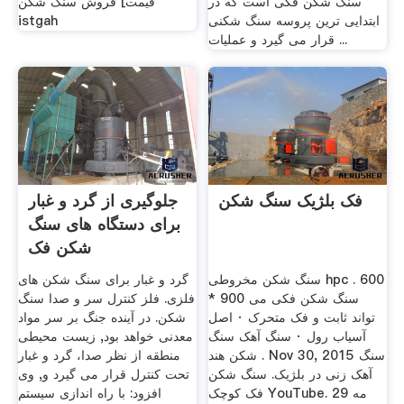
سنگ شکن فکی است که در
قیمت] فروش سنگ شکن
ابتدایی ترین پروسه سنگ شکنی
istgah
قرار می گیرد و عملیات ...
فک بلژیک سنگ شکن
جلوگیری از گرد و غبار
برای دستگاه های سنگ
شکن فک
سنگ شکن مخروطی hpc . 600
گرد و غبار برای سنگ شکن های
* 900 سنگ شکن فکی می
فلزی. فلز کنترل سر و صدا سنگ
تواند ثابت و فک متحرک · اصل
شکن. در آینده جنگ بر سر مواد
آسیاب رول · سنگ آهک سنگ
معدنی خواهد بود, زیست محیطی
شکن هند . Nov 30, 2015 سنگ
منطقه از نظر صدا، گرد و غبار
آهک زنی در بلژیک. سنگ شکن
تحت کنترل قرار می گیرد و, وی
فک کوچک YouTube. 29 مه
افزود: با راه اندازی سیستم