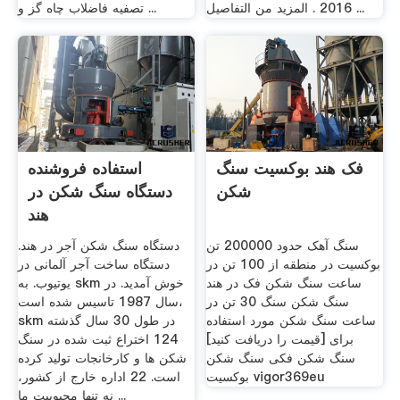
2016 . المزيد من التفاصيل ...
تصفیه فاضلاب چاه گز و ...
فک هند بوکسیت سنگ
استفاده فروشنده
شکن
دستگاه سنگ شکن در
هند
سنگ آهک حدود 200000 تن
دستگاه سنگ شکن آجر در هند.
بوکسیت در منطقه از 100 تن در
دستگاه ساخت آجر آلمانی در
ساعت سنگ شکن فک در هند
یوتیوب. به skm خوش آمدید. در
سنگ شکن سنگ 30 تن در
سال 1987 تاسیس شده است،
ساعت سنگ شکن مورد استفاده
skm در طول 30 سال گذشته
برای [قیمت را دریافت کنید]
124 اختراع ثبت شده در سنگ
سنگ شکن فکی سنگ شکن
شکن ها و کارخانجات تولید کرده
بوکسیت vigor369eu
است. 22 اداره خارج از کشور،
نه تنها محبوبیت ما ...