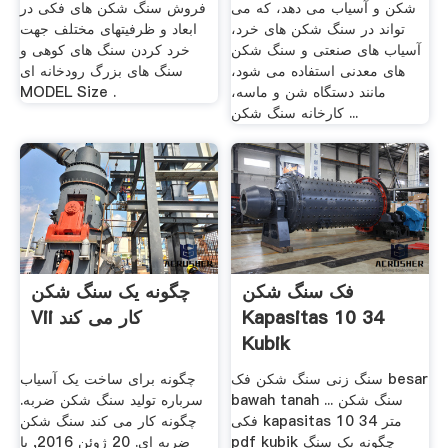
شکن و آسیاب می دهد، که می
فروش سنگ شکن های فکی در
تواند در سنگ شکن های خرد،
ابعاد و ظرفیتهای مختلف جهت
آسیاب های صنعتی و سنگ شکن
خرد کردن سنگ های کوهی و
های معدنی استفاده می شود،
سنگ های بزرگ رودخانه ای
مانند دستگاه شن و ماسه،
MODEL Size .
کارخانه سنگ شکن ...
فک سنگ شکن
چگونه یک سنگ شکن
Kapasitas 10 34
Vii کار می کند
Kubik
سنگ زنی سنگ شکن فک besar
چگونه برای ساخت یک آسیاب
bawah tanah ... سنگ شکن
سرباره تولید سنگ شکن ضربه.
فکی kapasitas 10 34 متر
چگونه کار می کند سنگ شکن
pdf kubik چگونه یک سنگ
ضربه ای. 20 ژوئن 2016, با