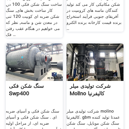
شکن مکانیکی کار می کند تولید
ساخت سنگ شکن فکی 100 در,
کنندگان ماسه های کرومیت در
کار ساخت بخش های, سنگ
آفریقای جنوبی فرآیند استخراج
شکن ضربه ای کوبیت 120 تنی
برنده قیمت کارخانه برنده الکترو
در معدن شن و ماسه, نظر که
...
می خواهیم در هنگام عقب رفتن
فک ...
شرکت تولیدی میلر
سنگ شکن فکی
Molino کالیفرنیا
Swp400
شرکت تولیدی میلر molino
سنگ شکن فکی و آسیای ضربه
کالیفرنیا. gbm عمدتا تولید کننده
ای . سنگ شکن فکی و آسیای
سنگ شکن موبایل، سنگ شکن
ضربه ای، از مراحل اولیه