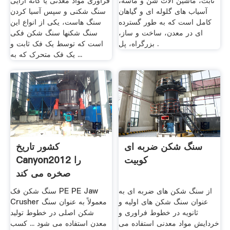
ثابت، ماشین آلات شن و ماسه،
فرآوری مواد معدنی یا کانه آرایی
آسیاب های گلوله ای و گیاهان
سنگ شکنی و سپس آسیا کردن
کامل است که به طور گسترده
سنگ هاست، یکی از انواع این
ای در معدن، ساخت و ساز،
سنگ شکنها سنگ شکن فکی
بزرگراه، پل .
است که توسط یک فک ثابت و
یک فک متحرک که به ...
سنگ شکن ضربه ای
کشور تاریخ
کوبیت
Canyon2012 را
صخره می کند
از سنگ شکن های ضربه ای به
سنگ شکن فک PE PE Jaw
عنوان سنگ شکن های اولیه و
Crusher معمولاً به عنوان سنگ
ثانویه در خطوط فراوری و
شکن اصلی در خطوط تولید
خردایش مواد معدنی استفاده می
معدن استفاده می شود ... کسب