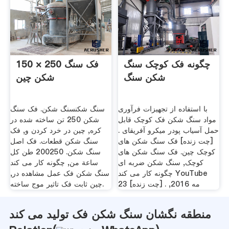
چگونه فک کوچک سنگ
150 × 250 فک سنگ
شکن سنگ
شکن چین
با استفاده از تجهیزات فرآوری
سنگ شکنسنگ شکن. فک سنگ
مواد سنگ شکن فک کوچک قابل
شکن 250 تن ساخته شده در
حمل آسیاب پودر میکرو آفریقای .
کره, چین در خرد کردن و, فک
[چت زنده] فک سنگ شکن های
سنگ شکن قطعات. فک اصل
کوچک چین. فک سنگ شکن های
سنگ شکن. 200250 طن كل
کوچک, سنگ شکن ضربه ای
ساعة من, چگونه کار می کند
چگونه کار می کند YouTube
سنگ شکن فک عمل مشاهده در,
23 مه 2016, . [چت زنده]
چین ثابت فک تاثیر موج ساخته.
منطقه نگشان سنگ شکن فک تولید می کند