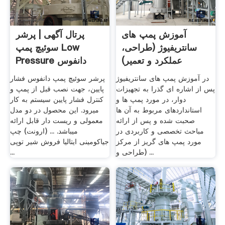
آموزش پمپ های
پرتال آگهی | پرشر
سانتریفیوژ (طراحی،
سوئیچ پمپ Low
عملکرد و تعمیر)
Pressure دانفوس
فرادرس
مدل KP1
در آموزش پمپ های سانتریفیوژ
پرشر سوئیچ پمپ دانفوس فشار
پس از اشاره ای گذرا به تجهیزات
پایین، جهت نصب قبل از پمپ و
دوار، در مورد پمپ ها و
کنترل فشار پایین سیستم به کار
استانداردهای مربوط به آن ها
میرود. این محصول در دو مدل
صحبت شده و پس از ارائه
معمولی و ریست دار قابل ارائه
مباحث تخصصی و کاربردی در
میباشد. ... (ارونت) چپ
مورد پمپ های گریز از مرکز
جیاکومینی ایتالیا فروش شیر توپی
(طراحی و ...
...