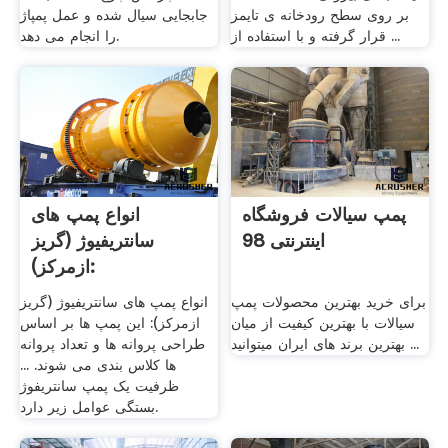
بر روی سطح رودخانه ی تایمز
جابجایی سیال شده و عمل پمپاژ
قرار گرفته و با استفاده از ...
را انجام می دهد.
پمپ سیالات فروشگاه
انواع پمپ های
اینترنتی 98
سانتریفیوژ (گریز
ازمرکز):
برای خرید بهترین محصولات پمپ
انواع پمپ های سانتریفیوژ (گریز
سیالات با بهترین کیفیت از میان
ازمرکز): این پمپ ها بر اساس
بهترین برند های ایران میتوانید ...
طراحی پروانه ها و تعداد پروانه
ها کلاس بندی می شوند. ...
ظرفیت یک پمپ سانتریفوژ
بستگی عوامل زیر دارد.