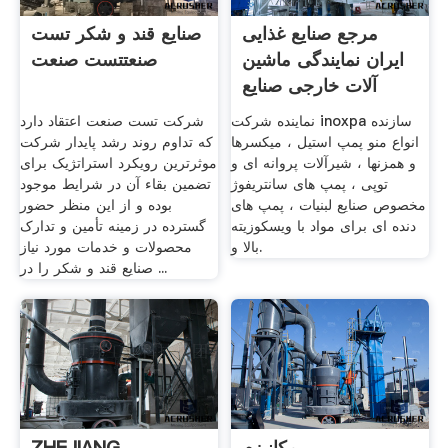
مرجع صنایع غذایی
صنایع قند و شکر تست
ایران نمایندگی ماشین
صنعتتست صنعت
آلات خارجی صنایع
غذایی
نماینده شرکت inoxpa سازنده
شرکت تست صنعت اعتقاد دارد
انواع منو پمپ استیل ، میکسرها
که تداوم روند رشد پایدار شرکت
و همزنها ، شیرآلات پروانه ای و
موثرترین رویکرد استراتژیک برای
توپی ، پمپ های سانتریفوژ
تضمین بقاء آن در شرایط موجود
مخصوص صنایع لبنیات ، پمپ های
بوده و از این منظر حضور
دنده ای برای مواد با ویسکوزیته
گسترده در زمینه تأمین و تدارک
بالا و.
محصولات و خدمات مورد نیاز
صنایع قند و شکر را در ...
مکانیزم
ZHEJIANG