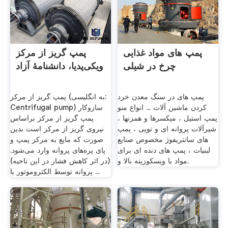
پمپ های مواد غذایی
پمپ گریز از مرکز
چرخ در شیلی
ویکی‌پدیا، دانشنامهٔ آزاد
پمپ های در سنگ معدن خرد
پمپ گریز از مرکز (به انگلیسی:
کردن ماشین آلات ... انواع منو
Centrifugal pump) سازوکار
پمپ استیل ، میکسرها و همزنها ،
پمپ گریز از مرکز براساس
شیرآلات پروانه ای و توپی ، پمپ
نیروی گریز از مرکز است بدین
های سانتریفوژ مخصوص صنایع
صورت که مایع به مرکز پمپ و
لبنیات ، پمپ های دنده ای برای
پای پره‌های پروانه وارد می‌شود.
مواد با ویسکوزیته بالا و.
(در اثر کاهش فشار در این ناحیه)
پروانه توسط الکتروموتور با ...