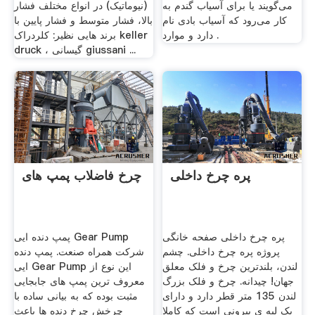
می‌گویند یا برای آسیاب گندم به
(نیوماتیک) در انواع مختلف فشار
کار می‌رود که آسیاب بادی نام
بالا، فشار متوسط و فشار پایین با
دارد و موارد .
برند هایی نظیر: کلردراک keller
druck ، گیسانی giussani ...
پره چرخ داخلی
چرخ فاضلاب پمپ های
پره چرخ داخلی صفحه خانگی
پمپ دنده ایی Gear Pump
پروژه پره چرخ داخلی. چشم
شرکت همراه صنعت. پمپ دنده
لندن، بلندترین چرخ و فلک معلق
ایی Gear Pump این نوع از
جهان! چیدانه. چرخ و فلک بزرگ
معروف ترین پمپ های جابجایی
لندن 135 متر قطر دارد و دارای
مثبت بوده که به بیانی ساده با
یک لبه ی بیرونی است که کاملا
چرخش چرخ دنده ها باعث