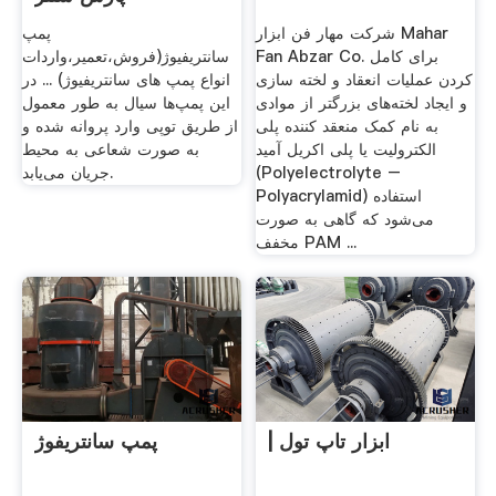
شرکت مهار فن ابزار Mahar
پمپ
Fan Abzar Co. برای کامل
سانتریفیوژ(فروش،تعمیر،واردات
کردن عملیات انعقاد و لخته سازی
انواع پمپ های سانتریفیوژ) ... در
و ایجاد لخته‌های بزرگتر از موادی
این پمپ‌ها سیال به طور معمول
به نام کمک منعقد کننده پلی
از طریق توپی وارد پروانه شده و
الکترولیت یا پلی اکریل آمید
به صورت شعاعی به محیط
(Polyelectrolyte –
جریان می‌یابد.
Polyacrylamid) استفاده
می‌شود که گاهی به صورت
مخفف PAM ...
| ابزار تاپ تول
پمپ سانتریفوژ