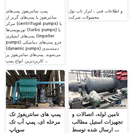
و اطلاعات فنی ، ابزار تاپ تول
پمپ سانتریفوژ پمپ‌های
محصولات شرکت
سانتریفوژ یا پمپ‌های گریز از
مرکز (centrifugal pumps) یا
توربوپمپ‌ها (turbo pumps) یا
پمپ‌های ایمپلری (impeller
pumps) جزو پمپ‌های دینامیکی
(dynamic pumps) دسته‌بندی
می‌شوند. پمپ‌های سانتریفوژ پر
کاربردترین انواع پمپ ...
تامین لوله، اتصالات و
پمپ های سانتریفوژ تک
تجهیزات استیل مطالب
مرحله ای، پمپ آب تک
ارسال شده توسط ...
سوپاپ