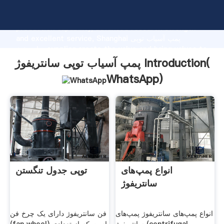
پمپ آسیاب توپی سانتریفوژ manufacturer Grasping strong
production capability, advanced research strength
and excellent service, Shanghai پمپ آسیاب توپی
سانتریفوژ supplier create the value and bring values to
all of customers.
پمپ آسیاب توپی سانتریفوژ Introduction(
WhatsApp
)
انواع پمپ‌های
توپی جدول تنگستن
سانتریفوژ
انواع پمپ‌های سانتریفوژ پمپ‌های
فن سانتریفوژ دارای یک چرخ فن