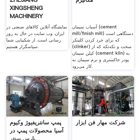
XINGSHENG
MACHINERY
CO.,LTD
آسیاب سیمان (cement
نمایشگاه آنلاین کالاهای صنعتی در
mill/finish mill) دستگاهی است
ایران. وب سایت در حال به روز
که برای خرد کردن کلینکر
رسانی است. از شکیبایی شما
(clinker) سخت و تکه‌تکه که از
سپاسگزار هستیم.
کیلن سیمان (cement kiln) به
پودر خاکستری و نرم سیمان به
کار می‌رود.
شرکت مهار فن ابزار
پمپ سانتریفیوژ وکیوم
آسیا محصولات پمپ در
پارس سنتر