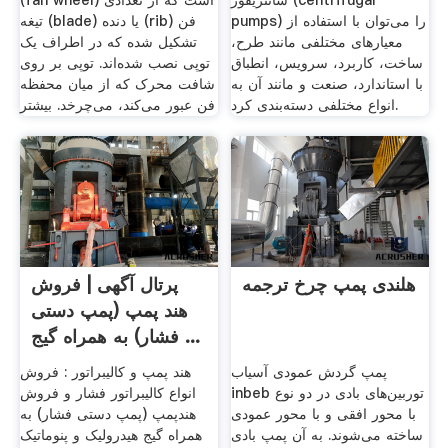
سانتریفوژ (centrifugal
(fan wheel) است که از تعدادی
pumps) را می‌توان با استفاده از
تیغه (blade) یا دنده (rib) فن
معیارهای مختلفی مانند طرح،
تشکیل شده که در اطراف یک
ساخت، کاربرد، سرویس، انطباق
توپی نصب شده‌اند. توپی بر روی
با استاندارد، صنعت و مانند آن به
شافت محرک که از میان محفظه
انواع مختلفی دسته‌بندی کرد.
فن عبور می‌کند، می‌چرخد. بیشتر
هلندی پمپ چرخ ترجمه
پرتال آگهی | فروش
هند پمپ (پمپ دستی
فشار) به همراه گیج ...
پمپ گردش عمودی آسیاب
هند پمپ و کالیبراتور : فروش
inbeb توربین‌های بادی در دو نوع
انواع کالیبراتور فشار و فروش
با محور افقی و با محور عمودی
هندپمپ (پمپ دستی فشار) به
ساخته می‌شوند. به آن پمپ بادی
همراه گیج هیدرولیک و پنوماتیک