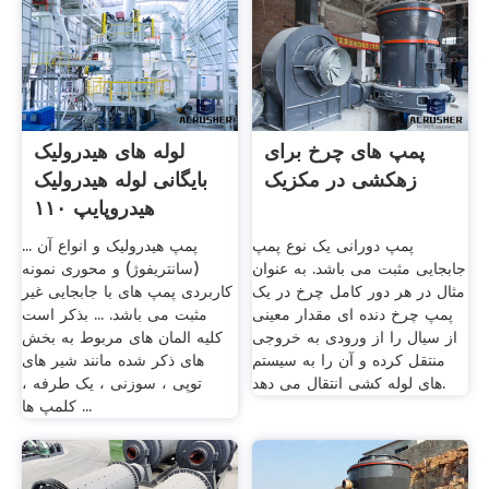
پمپ های چرخ برای
لوله های هیدرولیک
زهکشی در مکزیک
بایگانی لوله هیدرولیک
هیدروپایپ ۱۱۰
پمپ دورانی یک نوع پمپ
پمپ هیدرولیک و انواع آن ...
جابجایی مثبت می باشد. به عنوان
(سانتریفوژ) و محوری نمونه
مثال در هر دور کامل چرخ در یک
کاربردی پمپ های با جابجایی غیر
پمپ چرخ دنده ای مقدار معینی
مثبت می باشد. ... بذکر است
از سیال را از ورودی به خروجی
کلیه المان های مربوط به بخش
منتقل کرده و آن را به سیستم
های ذکر شده مانند شیر های
های لوله کشی انتقال می دهد.
توپی ، سوزنی ، یک طرفه ،
کلمپ ها ...