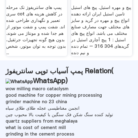
پیچ و مهره استیل. پیچ های استیل
پمپ های سانتریفوژ تک مرحله
تامین استیل ایران ارائه دهنده
سری cot در کاهش هزینه های
انواع پیچ و مهره در گرید و سایز
تعمیر و نگهداری طراحی شده
های مختلف جهت مصارف صنایع
اند. شفت پمپ و شفت موتور از
مختلف می باشد. انواع پیچ های
هم جدا شده و مونتاژ می شوند.
استیل : 1 پیچ آچاری استیل در
بدون هیچ گونه تجهیزات جرثقیل،
گریدهای 304 316 – تمام دنده
بدون توجه به توان موتور، شخص
و نیم دنده
...
پمپ آسیاب توپی سانتریفوژ Relation(
WhatsApp
)
wow milling macro cataclysm
good machine for copper mining processing
grinder machine no 23 china
انجمن مغناطیسی عجله طلای طلای سیاه
تولید کننده سنگ شکن فک سنگین با کیفیت بالا محبوب چین
quartz suppliers from meghalaya
what is cost of cement mill
grinding in the cement process