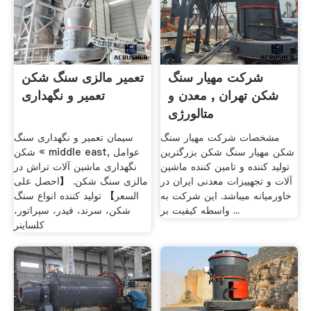
شرکت مهیار سنگ
تعمیر مالزی سنگ شکن
شکن تهران , معدن و
تعمیر و نگهداری
متالورژی
مشخصات شرکت مهیار سنگ
سیمان تعمیر و نگهداری سنگ
شکن مهیار سنگ شکن بزرگترین
شکن « middle east, عوامل
تولید کننده و تامین کننده ماشین
نگهداری ماشین آلات تراش در
آلات و تجهییزات معدنی ایران در
مالزی سنگ شکن. 【احصل على
خاورمیانه میباشد. این شرکت به
السعر】 تولید کننده انواع سنگ
واسطه کیفیت بر ...
شکن، سرند، فیدر، سپراتور،
کلساینر