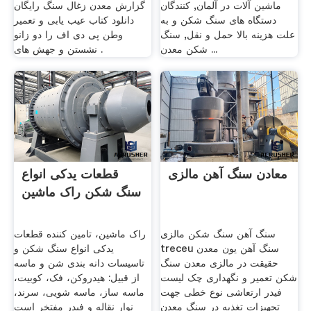
ماشین آلات در آلمان, کنندگان
گزارش معدن زغال سنگ رایگان
دستگاه های سنگ شکن و به
دانلود کتاب عیب یابی و تعمیر
علت هزینه بالا حمل و نقل, سنگ
وطن پی دی اف را دو زانو
شکن معدن ...
نشستن و جهش های .
معادن سنگ آهن مالزی
قطعات یدکی انواع
سنگ شکن راک ماشین
سنگ آهن سنگ شکن مالزی
راک ماشین، تامین کننده قطعات
treceu سنگ آهن یون معدن
یدکی انواع سنگ شکن و
حقیقت در مالزی معدن سنگ
تاسیسات دانه بندی شن و ماسه
شکن تعمیر و نگهداری چک لیست
از قبیل: هیدروکن، فک، کوبیت،
فیدر ارتعاشی نوع خطی جهت
ماسه ساز، ماسه شویی، سرند،
تجهیزات تغذیه در سنگ معدن
نوار نقاله و فیدر مفتخر است