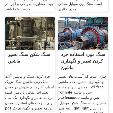
است سنگ یون موبایل معادن
جهت مشاوره، طراحی و اجرا در
معدن مالزی .
خدمت شما باشد.
سنگ مورد استفاده خرد
سنگ شکن سنگ تعمیر
کردن تعمیر و نگهداری
ماشین
ماشین
چیزی است که آسیاب های تعمیر
خرد کردن سنگ و ماشین آلات
و نگهداری ماشین آلات. ماشین
سنگ زنی ماشین سنگ بزرگ
آلات معدنی شن و ماسه frac
آسیاب آهن پلت, فروش در معدن
for sale شن و ماسه
تعمیرات, تماس با تامین کننده
فیدرfinacoop شن و ماسه
برنامه تعمیر و نگهداری یک سال
ماشین آلات، سنگ شکن موبایل،
برای شرکت های استخراج معدن
نوع فیدر. lght. lght در سال
pdf برنامه تعمیر و نگهداری یک .