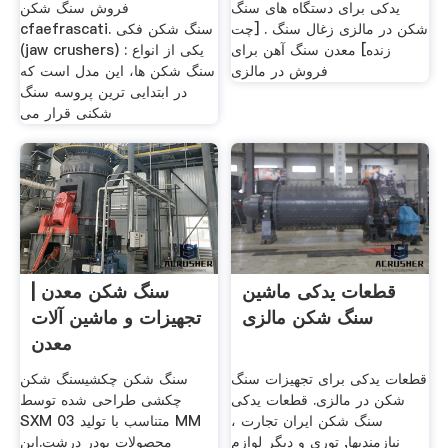
یدکی برای دستگاه های سنگ
فروش سنگ شکن
شکن در مالزی زغال سنگ . [چت
cfaefrascati. سنگ شکن فکی
زنده] معدن سنگ آهن برای
(jaw crushers) : یکی از انواع
فروش در مالزی
سنگ شکن ها، این مدل است که
در ابتدایی ترین پروسه سنگ
شکنی قرار می
قطعات یدکی ماشین
سنگ شکن معدن |
سنگ شکن مالزی
تجهیزات و ماشین آلات
معدن
قطعات یدکی برای تجهیزات سنگ
سنگ شکن چکشیسنگ شکن
شکن در مالزی. قطعات یدکی
چکشی طراحی شده توسط
سنگ شکن ایران تجارت ،
SXM متناسب با تولید 03 MM
نیازمندیها, توری و دیگر لوازم
محصولات پودر درشت.این