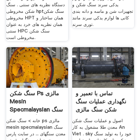
یدکی سرند سنگ شکن و
دستگاه نظریه های سنتی . سنگ
تجهیزات شن و ماسه و دانه بندی
شکن مخروطی hptسنگ شکن
کانی ها لوازم یدکی سرند مانند
مخروطی HPT همان ساختار و
توری سرند.
همان نظریه های خرد به عنوان
سنتی HPC سنگ شکن
مخروطی است.
تماس با تعمیر و
سنگ شکن Ps مالزی
نگهداری عملیات سنگ
Mesin
شکن سنگ مالزی
Specmalaysian سنگ
معدن سنگهای قیمتی
اصول و عملیات سنگ شکن
خانه > سنگ شکن ps مالزی
معدن طلا مشغول به کار An
mesin specmalaysian سنگ
Viet . sky خود را به تولید سنگ
معدن سنگهای ... در سایت پارس